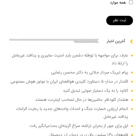
همه موارد
آخرین اخبار
عارف: برای مواجهه با توطئه دشمن باید امنیت سایبری و پدافند غیرعامل
را ارتقا داد
پیام تبریک سردار جلالی به دکتر محسن رضایی
اقتدار در مدار؛ ۵ دستاورد کلیدی هوافضای ایران با موتور هوش مصنوعی
کلاود را به یک دستیار صوتی تبدیل کنید
هشدار کلودفلر: ماشین‌ها در حال تصاحب اینترنت هستند
انجام ارزیابی خسارت جنگ و احداث واحد‌های جدید با رعایت الزامات
پدافند غیرعامل
اپل برای عبور از بحران تراشه، سراغ گزینه‌ای بحث‌برانگیز رفت
فاجعه‌ای ۱۳۰ میلیون دلاری در دنیای ارز دیجیتال