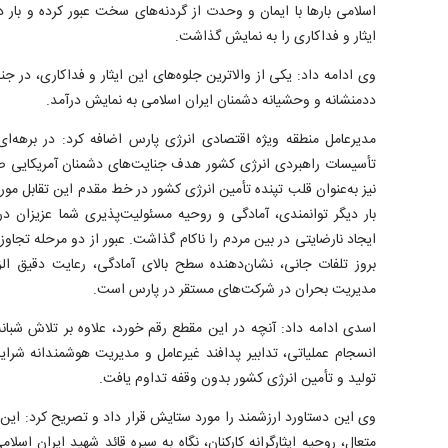
اسلامی بار‌ها با ایمان و وحدت از گردنه‌های سخت عبور کرده و بار 
ایثار و فداکاری را به نمایش گذاشت.
ددمنشانه و وحشیانه دشمنان ایران اسلامی به نمایش درآمد.
مدیرعامل منطقه ویژه اقتصادی انرژی پارس اضافه کرد: در برهه
تأسیسات راهبردی انرژی کشور هدف جنایت‌های دشمنان آمریکایی صه
نیز به‌عنوان قلب تپنده تأمین انرژی کشور در خط مقدم این تقابل م
بار دیگر توانمندی، آمادگی و روحیه مسئولیت‌پذیری شما عزیزان د
ایجاد نارضایتی در بین مردم را ناکام گذاشت. عبور از دو مرحله تجاو
بروز تلفات جانی، نشان‌دهنده سطح بالای آمادگی، رعایت دقیق الز
مدیریت بحران در شرکت‌های مستقر در پارس است.
اسدی ادامه داد: آنچه در این مقطع رقم خورد، علاوه بر تلاش شبانه
انسجام عملیاتی، تدابیر پدافند غیرعامل و مدیریت هوشمندانه شرای
تولید و تأمین انرژی کشور بدون وقفه تداوم یافت.
وی این دستاورد ارزشمند را مورد ستایش قرار داد و تصریح کرد: این 
متعال، روحیه ایثارگرانه کارکنان، نگاه به سیره قائد شهید ایران اسل