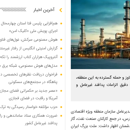
آخرین اخبار
هم‌افزایی پلیس فتا استان چهارمحال 
اجرای پویش ملی «کلیک امن»
هوش مصنوعی سرکش، غول‌های فناوری
گزارش امنیتی انگلیس از رفتار غیرم
آنتروپیک هزاران کتاب ارزشمند را تکه‌
مدل‌های هوش مصنوعی، شبکه برق جهان
فراخوان دریافت نظر‌های تخصصی درب
وز و حمله گسترده به این منطقه،
پناهگاه در مجتمع‌های مسکونی
دقیق الزامات پدافند غیرعامل و
«عصر جدید بر حکمرانی فضای مجازی»؛
آمریکا و رقابت در فضای فجازی
حزب مؤتلفه خواستار رسیدگی به ترک 
دیرعامل سازمان منطقه ویژه اقتصادی
ضرورت همکاری ستاد ساماندهی و را
ارس، در جمع کارکنان صنعت نفت، گاز
پدافند غیرعامل کشور
ی دشمنان اظهار داشت: ملت بزرگ ایران