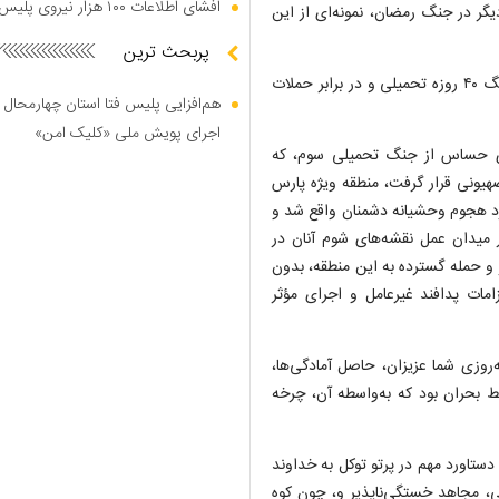
افشای اطلاعات ۱۰۰ هزار نیروی پلیس در دارک وب
دیگر در جنگ رمضان، نمونه‌ای از این
پربحث ترین
وی ادامه داد: یکی از والاترین جلوه‌های این ایثار و فداکاری، در جنگ ۴۰ روزه تحمیلی و در برابر حملات
هم‌افزایی پلیس فتا استان چهارمحال 
اجرای پویش ملی «کلیک امن»
‌ای حساس از جنگ تحمیلی سوم، که
یونی قرار گرفت، منطقه ویژه پارس
ورد هجوم وحشیانه دشمنان واقع شد و
ر میدان عمل نقشه‌های شوم آنان در
ز و حمله گسترده به این منطقه، بدون
امات پدافند غیرعامل و اجرای مؤثر
‌روزی شما عزیزان، حاصل آمادگی‌ها،
ط بحران بود که به‌واسطه آن، چرخه
دستاورد مهم در پرتو توکل به خداوند
امی، مجاهد خستگی‌ناپذیر و، چون کوه