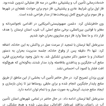
خدمات‌رسانی تأمین آب و پشتیبانی دفاعی در سه فاز عملیاتی تدوین شده بود.
فاز اول برای شرایط عادی و پشتیبانی، فاز دوم برای حوادث نقطه‌ای در شهر‌ها
و فاز سوم برای خروج کامل زیرساخت‌ها از مدار طراحی شده است.
وی خاطرنشان کرد: دشمن صهیونیستی-آمریکایی در اقدامی ناجوانمردانه و
مغایر با قوانین بین‌المللی، برخی منابع اصلی آب شرب استان لرستان را هدف
قرار داد و ما عملاً وارد فاز دوم سناریوی بحران خود شدیم.
مدیرعامل آبفا لرستان با تمجید از سرعت عمل در واکنش به این حادثه، اضافه
کرد: تنها ۳۰ دقیقه پس از وقوع حادثه، جلسه مدیریت بحران به دستور
استاندار و با حضور دکتر مجیدی تشکیل شد. به دلیل وجود برنامه‌ریزی قبلی،
منابع آب جایگزین و پدافندی بلافاصله وارد مدار شدند، به‌گونه‌ای که هیچ‌گونه
افت فشار یا کمبود آب احساس نشد.
نوری یزدان تصریح کرد: در حال حاضر تأمین آب بخشی از این مناطق از طریق
منابع پایدار جایگزین انجام شده و برای مابقی روستا‌ها نیز تا زمان بازسازی و
ایجاد منابع جدید، آبرسانی به صورت سیار و با تمام توان ادامه دارد.
مدیرعامل آبفا لرستان ادامه داد: در حال حاضر در تمامی شهر‌های استان تأمین
آب در راستای پدافند غیرعامل اقداماتی پیش‌بینی شده و هیچ مشکلی در