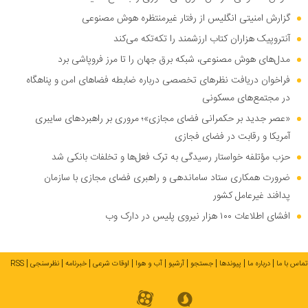
گزارش امنیتی انگلیس از رفتار غیرمنتظره هوش مصنوعی
آنتروپیک هزاران کتاب ارزشمند را تکه‌تکه می‌کند
مدل‌های هوش مصنوعی، شبکه برق جهان را تا مرز فروپاشی برد
فراخوان دریافت نظر‌های تخصصی درباره ضابطه فضا‌های امن و پناهگاه
در مجتمع‌های مسکونی
«عصر جدید بر حکمرانی فضای مجازی»؛ مروری بر راهبرد‌های سایبری
آمریکا و رقابت در فضای فجازی
حزب مؤتلفه خواستار رسیدگی به ترک فعل‌ها و تخلفات بانکی شد
ضرورت همکاری ستاد ساماندهی و راهبری فضای مجازی با سازمان
پدافند غیرعامل کشور
افشای اطلاعات ۱۰۰ هزار نیروی پلیس در دارک وب
تماس با ما
درباره ما
پیوندها
جستجو
آرشیو
آب و هوا
اوقات شرعی
خبرنامه
نظرسنجی
RSS