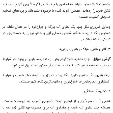
وضعیت شیشه‌های اطراف نقطه امن را چک کنید. اگر قبلاً روی آنها چسب (به
شکل ضربدر) زده‌اید، مطمئن شوید کنده یا فرسوده نشده‌اند و پرده‌های ضخیم
همچنان کشیده هستند.
وسایل ضروری مثل پتو، یک بطری آب بزرگ و چراغ‌قوه را در همان نقطه در
دسترس نگه دارید تا هنگام شنیدن صدای آژیر یا خطر، نیازی به جست‌و‌جو در
تاریکی نداشته باشید.
۳. قانون طلایی «باک و باتری نیمه‌پر»
گوشی موبایل:
اجازه ندهید شارژ گوشی‌تان از ۵۰ درصد پایین‌تر بیاید. در شرایط
ناپایدار، همیشه فرض کنید تا یک ساعت دیگر ممکن است برق قطع شود.
باک بنزین:
اگر ماشین دارید، نگذارید باک بنزین از نیمه کمتر شود. در شرایط
اضطراری، پمپ‌بنزین‌ها شلوغ‌ترین و ملتهب‌ترین نقاط شهر هستند.
۴. ذخیره آب خانگی
قطعی آب معمولاً یکی از اولین تبعات ثانویه‌ی آسیب به زیرساخت‌هاست.
همیشه چند بطری آب شرب و مقداری آب برای مصارف بهداشتی (در دبه یا