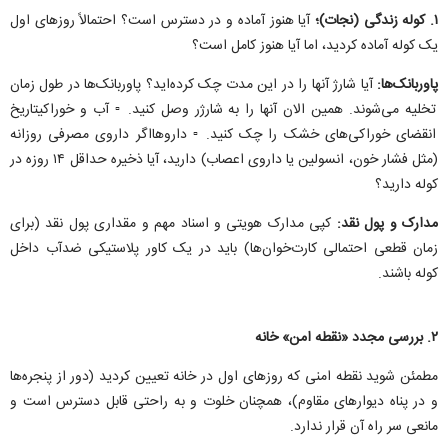
۱. کوله زندگی (نجات)؛
آیا هنوز آماده و در دسترس است؟ احتمالاً روز‌های اول
یک کوله آماده کردید، اما آیا هنوز کامل است؟
پاوربانک‌ها:
آیا شارژ آنها را در این مدت چک کرده‌اید؟ پاوربانک‌ها در طول زمان
تخلیه می‌شوند. همین الان آنها را به شارژر وصل کنید. ▫️ آب و خوراکیتاریخ
انقضای خوراکی‌های خشک را چک کنید. ▫️ داروهااگر داروی مصرفی روزانه
(مثل فشار خون، انسولین یا داروی اعصاب) دارید، آیا ذخیره حداقل ۱۴ روزه در
کوله دارید؟
مدارک و پول نقد:
کپی مدارک هویتی و اسناد مهم و مقداری پول نقد (برای
زمان قطعی احتمالی کارت‌خوان‌ها) باید در یک کاور پلاستیکی ضدآب داخل
کوله باشند.
۲. بررسی مجدد «نقطه امن» خانه
مطمئن شوید نقطه امنی که روز‌های اول در خانه تعیین کردید (دور از پنجره‌ها
و در پناه دیوار‌های مقاوم)، همچنان خلوت و به راحتی قابل دسترس است و
مانعی سر راه آن قرار ندارد.