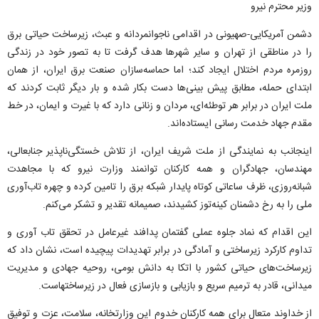
وزیر محترم نیرو
دشمن آمریکایی-صهیونی در اقدامی ناجوانمردانه و عبث، زیرساخت حیاتی برق
را در مناطقی از تهران و سایر شهر‌ها هدف گرفت تا به تصور خود در زندگی
روزمره مردم اختلال ایجاد کند؛ اما حماسه‌سازان صنعت برق ایران، از همان
ابتدای حمله، مطابق پیش بینی‌ها دست بکار شده و بار دیگر ثابت کردند که
ملت ایران در برابر هر توطئه‌ای، مردان و زنانی دارد که با غیرت و ایمان، در خط
مقدم جهاد خدمت رسانی ایستاده‌اند.
اینجانب به نمایندگی از ملت شریف ایران، از تلاش خستگی‌ناپذیر جنابعالی،
مهندسان، جهادگران و همه کارکنان توانمند وزارت نیرو که با مجاهدت
شبانه‌روزی، ظرف ساعاتی کوتاه پایدار شبکه برق را تامین کرده و چهره تاب‌آوری
ملی را به رخ دشمنان کینه‌توز کشیدند، صمیمانه تقدیر و تشکر می‌کنم.
این اقدام که نماد جلوه عملی گفتمان پدافند غیرعامل در تحقق تاب آوری و
تداوم کارکرد زیرساختی و آمادگی در برابر تهدیدات پیچیده است، نشان داد که
زیرساخت‌های حیاتی کشور با اتکا به دانش بومی، روحیه جهادی و مدیریت
میدانی، قادر به ترمیم سریع و بازیابی و بازسازی فعال در زیرساختهاست.
از خداوند متعال برای همه کارکنان خدوم این وزارتخانه، سلامت، عزت و توفیق