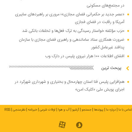
در مجتمع‌های مسکونی
«عصر جدید بر حکمرانی فضای مجازی»؛ مروری بر راهبرد‌های سایبری
آمریکا و رقابت در فضای فجازی
حزب مؤتلفه خواستار رسیدگی به ترک فعل‌ها و تخلفات بانکی شد
ضرورت همکاری ستاد ساماندهی و راهبری فضای مجازی با سازمان
پدافند غیرعامل کشور
افشای اطلاعات ۱۰۰ هزار نیروی پلیس در دارک وب
پربحث ترین
هم‌افزایی پلیس فتا استان چهارمحال و بختیاری و شهرداری شهرکرد در
اجرای پویش ملی «کلیک امن»
تماس با ما
درباره ما
پیوندها
جستجو
آرشیو
آب و هوا
اوقات شرعی
خبرنامه
نظرسنجی
RSS