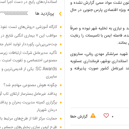
استاندارد‌های رایج در دست اجرا اس
ا کنون نشت مواد سمی گزارش نشده و
 ویژه اقتصادی پارس جنوبی در حال
پربازدید ها
کارگاه آموزشی «روش‌های تست نفوذ م
و نیازی به تخلیه شهر نبوده و صرفاً
، فاصله ایمن با تاسیسات را رعایت
مواظب این ۷ بیماری انگلی شایع در تابستان باشید
بمانند.
چت‌جی‌پی‌تی رکورددار تولید اخبار ج
تأکید مدیرعامل شرکت ارتباطات زیر
۲ بهمن ۱۴۰۴، در قالب رزمایش شهید سرلشکر مهدی ربانی، سناریوی
مصنوعی اختصاصی و تقویت امنیت س
استانداری بوشهر، فرمانداری عسلویه
ند غیرعامل کشور صورت پذیرفته و
SC Awards: یکی از قدیمی‌ت
سایبری
چگونه هوش مصنوعی مهاجم شد؟
پدافند غیرعامل بسترساز ارتقای تاب آ
برگزاری کمیته مدیریت بحران و پدافن
درمان شهریار
۰
گزارش خطا
حمایت مرکز افتا از طرح‌های مرتبط 
طرح ایمن سازی بخش‌های حساس دکل‌