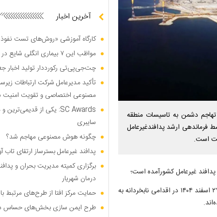
آخرین اخبار
کارگاه آموزشی «روش‌های تست نفوذ م
مواظب این ۷ بیماری انگلی شایع در تابستان باشید
چت‌جی‌پی‌تی رکورددار تولید اخبار ج
تأکید مدیرعامل شرکت ارتباطات زیر
مصنوعی اختصاصی و تقویت امنیت س
SC Awards: یکی از قدیمی‌ت
کشور، در پی تهاجم دشمن به تاسیسات منطقه
سایبری
 فرماندهی ارشد پدافندغیرعامل
چگونه هوش مصنوعی مهاجم شد؟
یت است.
پدافند غیرعامل بسترساز ارتقای تاب آ
برگزاری کمیته مدیریت بحران و پدافن
درمان شهریار
مطابق بررسی‌های میدانی، دشمنان حقیر ملت ایران، امروز در مورخ ۲۷ اسفند ۱۴۰۴ در اقدامی نابخردانه به
حمایت مرکز افتا از طرح‌های مرتبط 
طرح ایمن سازی بخش‌های حساس دکل‌