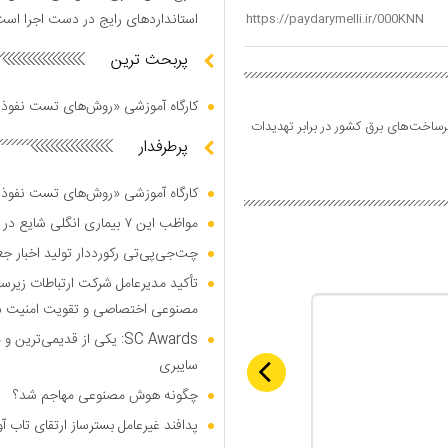
استاندارد‌های رایج در دست اجرا اس
پربحث ترین
کارگاه آموزشی «روش‌های تست نفوذ م
رساخت‌های برق کشور در برابر تهدیدات
پرطرفدار
کارگاه آموزشی «روش‌های تست نفوذ م
مواظب این ۷ بیماری انگلی شایع در تابستان باشید
چت‌جی‌پی‌تی رکورددار تولید اخبار ج
تأکید مدیرعامل شرکت ارتباطات زیر
مصنوعی اختصاصی و تقویت امنیت س
SC Awards: یکی از قدیمی‌ت
سایبری
چگونه هوش مصنوعی مهاجم شد؟
پدافند غیرعامل بسترساز ارتقای تاب آ