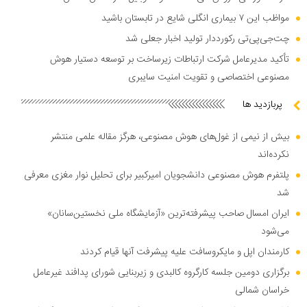
مواظب این ۷ بیماری انگلی شایع در تابستان باشید
چت‌جی‌پی‌تی رکورددار تولید اخبار جعلی شد
تأکید مدیرعامل شرکت ارتباطات زیرساخت بر توسعه دستیار هوش
مصنوعی اختصاصی و تقویت امنیت سایبری
پربازدید ها
بیش از نیمی از غول‌های هوش مصنوعی، هرگز مقاله علمی منتشر
نکرده‌اند
پلتفرم هوش مصنوعی دانشجویان امیرکبیر برای تحلیل نوار مغزی معرفی
شد
ایران امسال صاحب پیشرفته‌ترین «آزمایشگاه ملی نخستین‌سانان»
می‌شود
کارمندان اپل و مایکروسافت علیه پیشرفت آنها قیام کردند
برگزاری دومین جلسه کارگروه کالبدی و زیربنایی شورای پدافند غیرعامل
خراسان شمالی