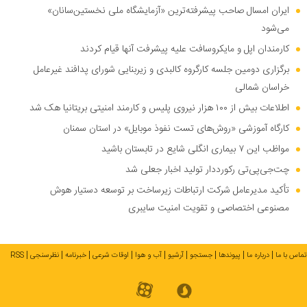
ایران امسال صاحب پیشرفته‌ترین «آزمایشگاه ملی نخستین‌سانان»
می‌شود
کارمندان اپل و مایکروسافت علیه پیشرفت آنها قیام کردند
برگزاری دومین جلسه کارگروه کالبدی و زیربنایی شورای پدافند غیرعامل
خراسان شمالی
اطلاعات بیش از ۱۰۰ هزار نیروی پلیس و کارمند امنیتی بریتانیا هک شد
کارگاه آموزشی «روش‌های تست نفوذ موبایل» در استان سمنان
مواظب این ۷ بیماری انگلی شایع در تابستان باشید
چت‌جی‌پی‌تی رکورددار تولید اخبار جعلی شد
تأکید مدیرعامل شرکت ارتباطات زیرساخت بر توسعه دستیار هوش
مصنوعی اختصاصی و تقویت امنیت سایبری
تماس با ما
درباره ما
پیوندها
جستجو
آرشیو
آب و هوا
اوقات شرعی
خبرنامه
نظرسنجی
RSS