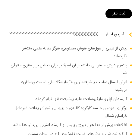
آخرین اخبار
بیش از نیمی از غول‌های هوش مصنوعی، هرگز مقاله علمی منتشر
نکرده‌اند
پلتفرم هوش مصنوعی دانشجویان امیرکبیر برای تحلیل نوار مغزی معرفی
شد
ایران امسال صاحب پیشرفته‌ترین «آزمایشگاه ملی نخستین‌سانان»
می‌شود
کارمندان اپل و مایکروسافت علیه پیشرفت آنها قیام کردند
برگزاری دومین جلسه کارگروه کالبدی و زیربنایی شورای پدافند غیرعامل
خراسان شمالی
اطلاعات بیش از ۱۰۰ هزار نیروی پلیس و کارمند امنیتی بریتانیا هک شد
کارگاه آموزشی «روش‌های تست نفوذ موبایل» در استان سمنان