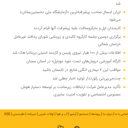
شد
ایران امسال صاحب پیشرفته‌ترین «آزمایشگاه ملی نخستین‌سانان»
می‌شود
کارمندان اپل و مایکروسافت علیه پیشرفت آنها قیام کردند
برگزاری دومین جلسه کارگروه کالبدی و زیربنایی شورای پدافند غیرعامل
خراسان شمالی
اطلاعات بیش از ۱۰۰ هزار نیروی پلیس و کارمند امنیتی بریتانیا هک شد
کارگاه آموزشی «روش‌های تست نفوذ موبایل» در استان سمنان
مواظب این ۷ بیماری انگلی شایع در تابستان باشید
چت‌جی‌پی‌تی رکورددار تولید اخبار جعلی شد
تأکید مدیرعامل شرکت ارتباطات زیرساخت بر توسعه دستیار هوش
مصنوعی اختصاصی و تقویت امنیت سایبری
تماس با ما
درباره ما
پیوندها
جستجو
آرشیو
آب و هوا
اوقات شرعی
خبرنامه
نظرسنجی
RSS