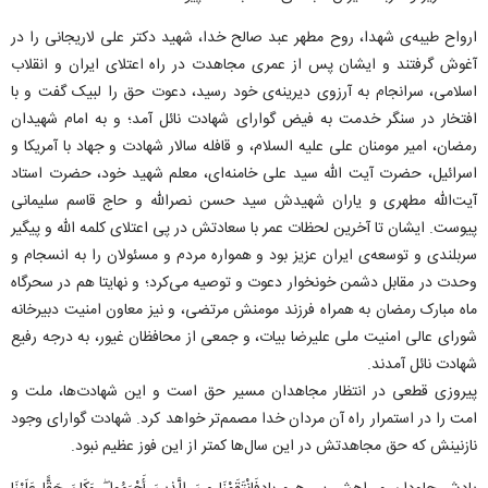
ارواح طیبه‌ی شهدا، روح مطهر عبد صالح خدا، شهید دکتر علی لاریجانی را در
آغوش گرفتند و ایشان پس از عمری مجاهدت در راه اعتلای ایران و انقلاب
اسلامی، سرانجام به آرزوی دیرینه‌ی خود رسید، دعوت حق را لبیک گفت و با
افتخار در سنگر خدمت به فیض گوارای شهادت نائل آمد؛ و به امام شهیدان
رمضان، امیر مومنان علی علیه السلام، و قافله سالار شهادت و جهاد با آمریکا و
اسرائیل، حضرت آیت الله سید علی خامنه‌ای، معلم شهید خود، حضرت استاد
آیت‌الله مطهری و یاران شهیدش سید حسن نصرالله و حاج قاسم سلیمانی
پیوست. ایشان تا آخرین لحظات عمر با سعادتش در پی اعتلای کلمه الله و پیگیر
سربلندی و توسعه‌ی ایران عزیز بود و همواره مردم و مسئولان را به انسجام و
وحدت در مقابل دشمن خونخوار دعوت و توصیه می‌کرد؛ و نهایتا هم در سحرگاه
ماه مبارک رمضان به همراه فرزند مومنش مرتضی، و نیز معاون امنیت دبیرخانه
شورای عالی امنیت ملی علیرضا بیات، و جمعی از محافظان غیور، به درجه رفیع
شهادت نائل آمدند.
پیروزی قطعی در انتظار مجاهدان مسیر حق است و این شهادت‌ها، ملت و
امت را در استمرار راه آن مردان خدا مصمم‌تر خواهد کرد. شهادت گوارای وجود
نازنینش که حق مجاهدتش در این سال‌ها کمتر از این فوز عظیم نبود.