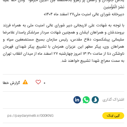
یادش جاودان و راهش پر رهرو بادفَانْتَقَمْنَا مِنَ الَّذِینَ أَجْرَمُوا ۖ وَکَانَ حَقًّا عَلَیْنَا
نَصْرُ الْمُؤْمِنِینَ
دبیرخانه شورای عالی امنیت ملی۲۷ اسفند ماه ۱۴۰۴»
با توجه به شهادت علی لاریجانی دبیر شورای عالی امنیت ملی به همراه فرزند
برومندشان و همراهان ایشان و همچنین شهادت سردار سرلشکر پاسدار علامرضا
سلیمانی پیشکسوت دفاع مقدس، رئیس سازمان بسیج مستضعفین سپاه و
همراهان وی، پیکر مطهر این عزیزان همزمان با تشییع پیکر شهدای قهرمان
ناوشکن دنا از ساعت ۱۳:۳۰ امروز چهارشنبه ۲۷ اسفند ماه از میدان انقلاب تهران
به سمت معراج شهدا تشییع خواهند شد.
۰
گزارش خطا
اشتراک گذاری
کپی لینک