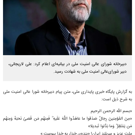
دبیرخانه شورای عالی امنیت ملی در بیانیه‌ای اعلام کرد: علی لاریجانی،
دبیر شورای‌عالی امنیت ملی به شهادت رسید.
به گزارش پایگاه خبری پایداری ملی، متن پیام دبیرخانه شورا عالی امنیت ملی
به شرح ذیل است:
«بسم الله الرحمن الرحیم
«مِنَ المُؤمِنینَ رِجالٌ صَدَقوا ما عاهَدُوا اللَّهَ عَلَیهِ ۖ فَمِنهُم مَن قَضیٰ نَحبَهُ وَمِنهُم
مَن یَنتَظِرُ ۖ وَما بَدَّلوا تَبدیلا»
ملت عزیز و سربلند ایران! «بنده‌ی خدا، به خدا پیوست.»