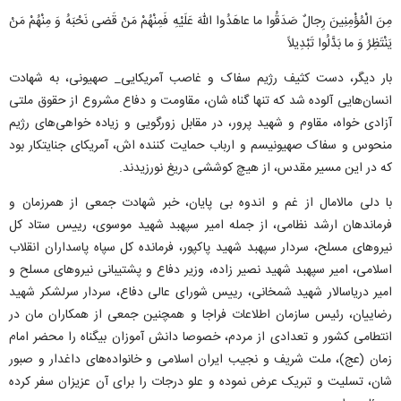
مِنَ الْمُؤْمِنِینَ رِجالٌ صَدَقُوا ما عاهَدُوا اللّهَ عَلَیْهِ فَمِنْهُمْ مَنْ قَضى نَحْبَهُ وَ مِنْهُمْ مَنْ
یَنْتَظِرُ وَ ما بَدَّلُوا تَبْدِیلاً
بار دیگر، دست کثیف رژیم سفاک و غاصب آمریکایی_ صهیونی، به شهادت
انسان‌هایی آلوده شد که تنها گناه شان، مقاومت و دفاع مشروع از حقوق ملتی
آزادی خواه، مقاوم و شهید پرور، در مقابل زورگویی و زیاده خواهی‌های رژیم
منحوس و سفاک صهیونیسم و ارباب حمایت کننده اش، آمریکای جنایتکار بود
که در این مسیر مقدس، از هیچ کوششی دریغ نورزیدند.
با دلی مالامال از غم و اندوه بی پایان، خبر شهادت جمعی از همرزمان و
فرماندهان ارشد نظامی، از جمله امیر سپهبد شهید موسوی، رییس ستاد کل
نیرو‌های مسلح، سردار سپهبد شهید پاکپور، فرمانده کل سپاه پاسداران انقلاب
اسلامی، امیر سپهبد شهید نصیر زاده، وزیر دفاع و پشتیبانی نیرو‌های مسلح و
امیر دریاسالار شهید شمخانی، رییس شورای عالی دفاع، سردار سرلشکر شهید
رضاییان، رئیس سازمان اطلاعات فراجا و همچنین جمعی از همکاران مان در
انتطامی کشور و تعدادی از مردم، خصوصا دانش آموزان بیگناه را محضر امام
زمان (عج)، ملت شریف و نجیب ایران اسلامی و خانواده‌های داغدار و صبور
شان، تسلیت و تبریک عرض نموده و علو درجات را برای آن عزیزان سفر کرده