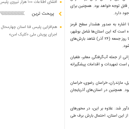
افشای اطلاعات ۱۰۰ هزار نیروی پلیس در دارک وب
 قابل توجه خواهد بود. همچنین برای
جود دارد.
پربحث ترین
 اشاره به صدور هشدار سطح قرمز
هم‌افزایی پلیس فتا استان چهارمحال 
 است که این استان‌ها شامل بوشهر،
اجرای پویش ملی «کلیک امن»
کرمان، هرمزگان و فارس هستند. در این استان‌ها از امروز (۲۵ آذر) تا روز جمعه (۲۶ آذر) شاهد بارش‌های
ود.
اتی از جمله آب‌گرفتگی معابر، طغیان
 است تمهیدات و اقدامات پیشگیرانه
بیل، مازندران، خراسان رضوی، خراسان
ود. همچنین در استان‌های آذربایجان
ور شد: علاوه بر این، در محورهای
از این استان، احتمال بارش برف طی