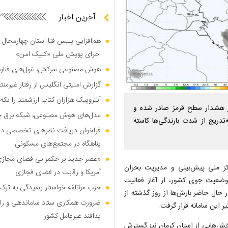
آخرین اخبار
هم‌افزایی پلیس فتا استان چهارمحال 
اجرای پویش ملی «کلیک امن»
هوش مصنوعی سرکش، غول‌های فناوری
گزارش امنیتی انگلیس از رفتار غیرم
آنتروپیک هزاران کتاب ارزشمند را تکه‌
وضع هوا گفت: برای ۴ استان کشور هشدار سطح قرمز صادر شده و
مدل‌های هوش مصنوعی، شبکه برق جهان
ه‌تدریج از شدت بارندگی‌ها کاسته
فراخوان دریافت نظر‌های تخصصی درب
پناهگاه در مجتمع‌های مسکونی
«عصر جدید بر حکمرانی فضای مجازی»؛
کز ملی پیش‌بینی و مدیریت بحران
آمریکا و رقابت در فضای فجازی
ضعیت جوی کشور، از آغاز فعالیت
حزب مؤتلفه خواستار رسیدگی به ترک 
حال حاضر بارش‌ها از روز گذشته از
ضرورت همکاری ستاد ساماندهی و را
 این سامانه قرار گرفت.
پدافند غیرعامل کشور
در استان فارس و بخش‌هایی از استان کرمان نیز گسترش