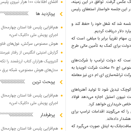
نیک عکس گرفت. توافق در این زمینه،
افشای اطلاعات ۱۰۰ هزار نیروی پلیس در دارک وب
در این جلسه خواستار استعفای رئیس
پربازدید ها
جلسه شد که شغل خود را حفظ کند و
هم‌افزایی پلیس فتا استان چهارمحال 
اجرای پویش ملی «کلیک امن»
ر ارائه نکرد، اما این سهام تقریباً برابر با مبلغی است که
هوش مصنوعی سرکش، غول‌های فناوری
ز دولت برای کمک به تأمین مالی طرح
گزارش امنیتی انگلیس از رفتار غیرم
 است که دولت ترامپ با شرکت‌های
آنتروپیک هزاران کتاب ارزشمند را تکه‌
آمریکایی انجام داده، از جمله موافقت با فروش تراشه‌های هوش مصنوعی اچ ۲۰ ساخت شرکت انویدیا به
مدل‌های هوش مصنوعی، شبکه برق جهان
مریکا. شرکت تراشه‌سازی ای ام دی نیز معامله
پربحث ترین
وچک تبدیل شود تا تولید آهنرباهای
هم‌افزایی پلیس فتا استان چهارمحال 
ت نیپون استیل اجازه می‌دهد فولاد
اجرای پویش ملی «کلیک امن»
 خاص خریداری خواهد کرد.
ا که می‌گویند اقدامات ترامپ برای
پرطرفدار
شدار داده‌اند.
رد دلاری از سوی گروه سافت‌بانک به اینتل صورت می‌گیرد که
هم‌افزایی پلیس فتا استان چهارمحال 