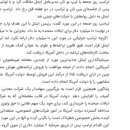
ترامپ روز جمعه با لیپ بو تان مدیرعامل اینتل ملاقات کرد و با لوت
پس از جلسه‌ای بین تان و ترامپ در دو هفته قبل رخ داد. ترامپ 
اینتل به دلیل روابطش با شرکت‌های چینی شد.
ترامپ روز جمعه در این مورد گفت: رییس اینتل با این هدف وارد 
در نهایت ۱۰ میلیارد دلار برای ایالات متحده به ما داد. بنابراین ما ۱۰ میلیارد دلار دریافت کردیم.
اگرچه ترامپ جزئیاتی در مورد این ۱۰ میلیارد دلا
اینتل قرار است طبق قانون تراشه‌ها و علوم، به عنوان کمک هزینه ا
ساخت کارخانه‌های تراشه در داخل آمریکا دریافت کند.
سرمایه‌گذاری اینتل جدیدترین مورد از چندین معامله غیرمعمولی
چین در ازای دریافت ۱۵٪ از درآمد این فروش توسط دولت آ
مشابهی را با دولت آمریکا انجام داده است.
پنتاگون همچنین قرار است به بزرگترین سهامدار یک شرکت معدنی ک
کمیاب را افزایش دهد. دولت آمریکا در قالب معامله‌ای که به شرک
ایالات متحده را خریداری کند، برای خود یک سهم طلایی با حق وتوی
مداخله گسترده دولت آمریکا در امور شرکت‌های خصوصی، منتقدانی ر
آینده بخش خصوصی خطرناک است را نگران کرده و آنها در این مورد ه
این اقدام ترامپ پس از تزریق سرمایه ۲ میلیا