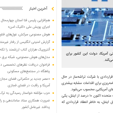
آخرین اخبار
هم‌افزایی پلیس فتا استان چهارمحال 
اجرای پویش ملی «کلیک امن»
هوش مصنوعی سرکش، غول‌های فناوری
گزارش امنیتی انگلیس از رفتار غیرم
آنتروپیک هزاران کتاب ارزشمند را تکه‌
انی آمریکا، دولت این کشور برای
مدل‌های هوش مصنوعی، شبکه برق جهان
فراخوان دریافت نظر‌های تخصصی درب
پناهگاه در مجتمع‌های مسکونی
اردادی با شرکت تراشه‌سازِ در حال
«عصر جدید بر حکمرانی فضای مجازی»؛
حال برنامه‌ریزی برای اقدامات مشابه بیشتری
آمریکا و رقابت در فضای فجازی
های آمریکایی محسوب می‌شود.
حزب مؤتلفه خواستار رسیدگی به ترک 
لوتنیک در این مورد در شبکه اجتماعی ایکس نوشت: خبر بزرگ: ایالات متحده اکنون ۱۰ درصد از اینتل، یکی
ضرورت همکاری ستاد ساماندهی و را
ل اینتل، به خاطر انعقاد قراردادی که
پدافند غیرعامل کشور