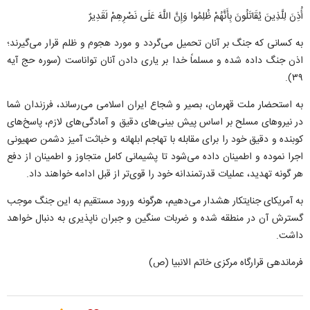
أُذِنَ لِلَّذِینَ یُقَاتَلُونَ بِأَنَّهُمْ ظُلِمُوا وَإِنَّ اللَّهَ عَلَی نَصْرِهِمْ لَقَدِیرٌ
به کسانی که جنگ بر آنان تحمیل می‌گردد و مورد هجوم و ظلم قرار می‌گیرند؛
اذن جنگ داده شده و مسلماً خدا بر یاری دادن آنان تواناست (سوره حج آیه
۳۹).
به استحضار ملت قهرمان، بصیر و شجاع ایران اسلامی می‌رساند، فرزندان شما
در نیرو‌های مسلح بر اساس پیش بینی‌های دقیق و آمادگی‌های لازم، پاسخ‌های
کوبنده و دقیق خود را برای مقابله با تهاجم ابلهانه و خباثت آمیز دشمن صهیونی
اجرا نموده و اطمینان داده می‌شود تا پشیمانی کامل متجاوز و اطمینان از دفع
هر گونه تهدید، عملیات قدرتمندانه خود را قوی‌تر از قبل ادامه خواهند داد.
به آمریکای جنایتکار هشدار می‌دهیم، هرگونه ورود مستقیم به این جنگ موجب
گسترش آن در منطقه شده و ضربات سنگین و جبران ناپذیری به دنبال خواهد
داشت.
فرماندهی قرارگاه مرکزی خاتم الانبیا (ص)