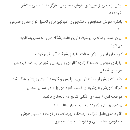
بیش از نیمی از غول‌های هوش مصنوعی، هرگز مقاله علمی منتشر
نکرده‌اند
پلتفرم هوش مصنوعی دانشجویان امیرکبیر برای تحلیل نوار مغزی معرفی
شد
ایران امسال صاحب پیشرفته‌ترین «آزمایشگاه ملی نخستین‌سانان»
می‌شود
کارمندان اپل و مایکروسافت علیه پیشرفت آنها قیام کردند
برگزاری دومین جلسه کارگروه کالبدی و زیربنایی شورای پدافند غیرعامل
خراسان شمالی
اطلاعات بیش از ۱۰۰ هزار نیروی پلیس و کارمند امنیتی بریتانیا هک شد
کارگاه آموزشی «روش‌های تست نفوذ موبایل» در استان سمنان
مواظب این ۷ بیماری انگلی شایع در تابستان باشید
چت‌جی‌پی‌تی رکورددار تولید اخبار جعلی شد
تأکید مدیرعامل شرکت ارتباطات زیرساخت بر توسعه دستیار هوش
مصنوعی اختصاصی و تقویت امنیت سایبری