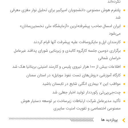
نکرده‌اند
پلتفرم هوش مصنوعی دانشجویان امیرکبیر برای تحلیل نوار مغزی معرفی
شد
ایران امسال صاحب پیشرفته‌ترین «آزمایشگاه ملی نخستین‌سانان»
می‌شود
کارمندان اپل و مایکروسافت علیه پیشرفت آنها قیام کردند
برگزاری دومین جلسه کارگروه کالبدی و زیربنایی شورای پدافند غیرعامل
خراسان شمالی
اطلاعات بیش از ۱۰۰ هزار نیروی پلیس و کارمند امنیتی بریتانیا هک شد
کارگاه آموزشی «روش‌های تست نفوذ موبایل» در استان سمنان
مواظب این ۷ بیماری انگلی شایع در تابستان باشید
چت‌جی‌پی‌تی رکورددار تولید اخبار جعلی شد
تأکید مدیرعامل شرکت ارتباطات زیرساخت بر توسعه دستیار هوش
مصنوعی اختصاصی و تقویت امنیت سایبری
پربازدید ها