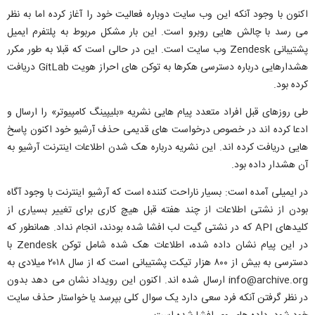
اکنون با وجود آنکه این وب سایت دوباره فعالیت خود را آغاز کرده اما به نظر
می رسد با چالش هایی روبرو است. این بار مشکل مربوط به پلتفرم ایمیل
پشتیبانی Zendesk وب سایت است. این در حالی است که قبلا به طور مکرر
هشدارهایی درباره دسترسی هکرها به توکن های احراز هویت GitLab دریافت
کرده بود.
طی روزهای قبل افراد متعدد پیام هایی نشریه «بلیپینگ کامپیوتر» را ارسال و
ادعا کرده اند در خصوص درخواست های قدیمی حذف آرشیو خود اکنون پاسخ
هایی دریافت کرده اند. این نشریه درباره هک شدن اطلاعات اینترنت آرشیو به
آن هشدار داده بود.
در ایمیلی آمده است: بسیار ناراحت کننده است که آرشیو اینترنت با وجود آگاه
بودن از نشتی اطلاعات از چند هفته قبل هیچ کاری برای تغییر بسیاری از
کلیدهای API که در نشتی گیت لب افشا شده بودند، انجام نداد. همانطور که
در این پیام نشان داده شده، اطلاعات هک شده شامل توکن Zendesk با
دسترسی به بیش از ۸۰۰ هزار تیکت پشتیبانی است که از سال ۲۰۱۸ میلادی به
info@archive.org ارسال شده اند. اکنون این رویداد نشان می دهد بدون
در نظر گرفتن آنکه فرد سعی دارد یک سوال کلی بپرسد یا خواستار حذف سایت