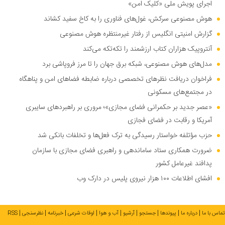
اجرای پویش ملی «کلیک امن»
هوش مصنوعی سرکش، غول‌های فناوری را به کاخ سفید کشاند
گزارش امنیتی انگلیس از رفتار غیرمنتظره هوش مصنوعی
آنتروپیک هزاران کتاب ارزشمند را تکه‌تکه می‌کند
مدل‌های هوش مصنوعی، شبکه برق جهان را تا مرز فروپاشی برد
فراخوان دریافت نظر‌های تخصصی درباره ضابطه فضا‌های امن و پناهگاه
در مجتمع‌های مسکونی
«عصر جدید بر حکمرانی فضای مجازی»؛ مروری بر راهبرد‌های سایبری
آمریکا و رقابت در فضای فجازی
حزب مؤتلفه خواستار رسیدگی به ترک فعل‌ها و تخلفات بانکی شد
ضرورت همکاری ستاد ساماندهی و راهبری فضای مجازی با سازمان
پدافند غیرعامل کشور
افشای اطلاعات ۱۰۰ هزار نیروی پلیس در دارک وب
تماس با ما
درباره ما
پیوندها
جستجو
آرشیو
آب و هوا
اوقات شرعی
خبرنامه
نظرسنجی
RSS