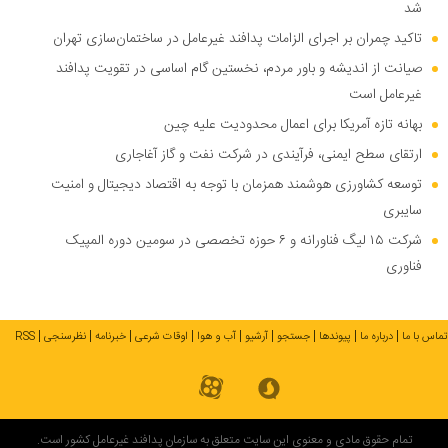
شد
تاکید چمران بر اجرای الزامات پدافند غیرعامل در ساختمان‌سازی تهران
صیانت از اندیشه و باور مردم، نخستین گام اساسی در تقویت پدافند
غیرعامل است
بهانه تازه آمریکا برای اعمال محدودیت علیه چین
ارتقای سطح ایمنی، فرآیندی در شرکت نفت و گاز آغاجاری
توسعه کشاورزی هوشمند همزمان با توجه به اقتصاد دیجیتال و امنیت
سایبری
شرکت ۱۵ لیگ فناورانه و ۶ حوزه تخصصی در سومین دوره المپیک
فناوری
تماس با ما
درباره ما
پیوندها
جستجو
آرشیو
آب و هوا
اوقات شرعی
خبرنامه
نظرسنجی
RSS
تمام حقوق مادی و معنوی این سایت متعلق به سازمان پدافند غیرعامل کشور است.