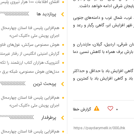
افشای اطلاعات ۱۰۰ هزار نیروی پلیس در دارک وب
ربایجان شرقی ادامه خواهد داشت.
پربازدید ها
 غرب، شمال غرب و دامنه‌های جنوبی
ز ظهر افزایش ابر، گاهی رگبار و رعد و
هم‌افزایی پلیس فتا استان چهارمحال 
اجرای پویش ملی «کلیک امن»
 (۲۹ مهر) در شمال آذربایجان شرقی، اردبیل، گیلان، مازندران و
هوش مصنوعی سرکش، غول‌های فناوری
 بارش برف همراه با کاهش نسبی دما
گزارش امنیتی انگلیس از رفتار غیرم
آنتروپیک هزاران کتاب ارزشمند را تکه‌
گاهی افزایش باد با حداقل و حداکثر
مدل‌های هوش مصنوعی، شبکه برق جهان
وزش باد و گاهی افزایش باد با کمترین و
پربحث ترین
هم‌افزایی پلیس فتا استان چهارمحال 
اجرای پویش ملی «کلیک امن»
۰
گزارش خطا
پرطرفدار
هم‌افزایی پلیس فتا استان چهارمحال 