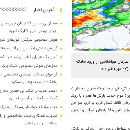
آخرین اخبار
هم‌افزایی پلیس فتا استان چهارمحال 
اجرای پویش ملی «کلیک امن»
هوش مصنوعی سرکش، غول‌های فناوری
گزارش امنیتی انگلیس از رفتار غیرم
آنتروپیک هزاران کتاب ارزشمند را تکه‌
ازمان هواشناسی از ورود سامانه
مدل‌های هوش مصنوعی، شبکه برق جهان
د.
فراخوان دریافت نظر‌های تخصصی درب
پناهگاه در مجتمع‌های مسکونی
ی پیش‌بینی و مدیریت بحران مخاطرات
«عصر جدید بر حکمرانی فضای مجازی»؛
ای سازمان هواشناسی با اشاره به اینکه از فردا (جمعه، ۲۷ مهر) موج جدید بارش‌ها همراه با روند
آمریکا و رقابت در فضای فجازی
ی‌شود، گفت: امروز (پنجشنبه، ۲۶ مهر) در برخی نقاط شمال غرب و غرب سواحل
حزب مؤتلفه خواستار رسیدگی به ترک 
یجان غربی، آذربایجان شرقی و اردبیل
ضرورت همکاری ستاد ساماندهی و را
پدافند غیرعامل کشور
نات شمالی به غرب سواحل دریای خزر ابرناکی و بارش