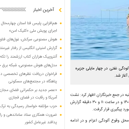
آخرین اخبار
هم‌افزایی پلیس فتا استان چهارمحال 
اجرای پویش ملی «کلیک امن»
هوش مصنوعی سرکش، غول‌های فناوری
گزارش امنیتی انگلیس از رفتار غیرم
آنتروپیک هزاران کتاب ارزشمند را تکه‌
مدل‌های هوش مصنوعی، شبکه برق جهان
لودگی نفتی در چهار مایلی جزیره
فراخوان دریافت نظر‌های تخصصی درب
آغاز شد.
پناهگاه در مجتمع‌های مسکونی
«عصر جدید بر حکمرانی فضای مجازی»؛
ه در جمع خبرنگاران اظهار کرد: نشت
آمریکا و رقابت در فضای فجازی
نفت از خطوط انتقال نفت در ۴ مایلی جزیره خارگ در تاریخ ۲۲ مهر ۱۴۰۳ و در ساعت ۱۱ و ۳۰ دقیقه گزارش
حزب مؤتلفه خواستار رسیدگی به ترک 
رد پیگیری قرار گرفت.
ضرورت همکاری ستاد ساماندهی و را
اهنگی‌های انجام شده، شناور «ناجی ۲۳» نیز به محل وقوع آلودگی اعزام و در ادامه
پدافند غیرعامل کشور