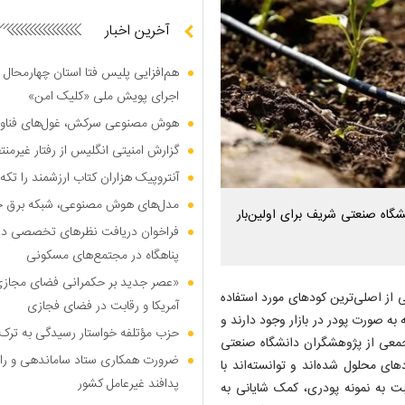
آخرین اخبار
هم‌افزایی پلیس فتا استان چهارمحال 
اجرای پویش ملی «کلیک امن»
هوش مصنوعی سرکش، غول‌های فناوری
گزارش امنیتی انگلیس از رفتار غیرم
آنتروپیک هزاران کتاب ارزشمند را تکه‌
مدل‌های هوش مصنوعی، شبکه برق جهان
گاه صنعتی شریف برای اولین‌بار
فراخوان دریافت نظر‌های تخصصی درب
پناهگاه در مجتمع‌های مسکونی
«عصر جدید بر حکمرانی فضای مجازی»؛
ی از اصلی‌ترین کودهای مورد استفاده
آمریکا و رقابت در فضای فجازی
ه صورت پودر در بازار وجود دارند و
حزب مؤتلفه خواستار رسیدگی به ترک 
 جمعی از پژوهشگران دانشگاه صنعتی
ضرورت همکاری ستاد ساماندهی و را
ی محلول شده‌اند و توانسته‌اند با
پدافند غیرعامل کشور
بت به نمونه پودری، کمک شایانی به