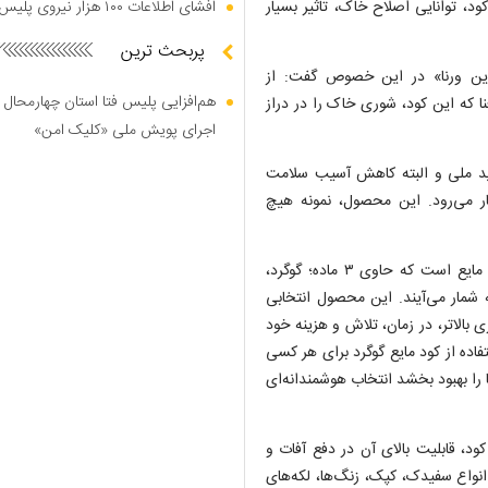
د، توانایی اصلاح خاک، تاثیر بسیار
افشای اطلاعات ۱۰۰ هزار نیروی پلیس در دارک وب
پربحث ترین
ادین ورنا» در این خصوص گفت: از
هم‌افزایی پلیس فتا استان چهارمحال 
 که این کود، شوری خاک را در دراز
اجرای پویش ملی «کلیک امن»
ولید ملی و البته کاهش آسیب سلامت
ار می‌رود. این محصول، نمونه هیچ
توسلی‌راد گفت: این کود نوع خاص و غنی‌شده‌ای از کودهای گوگرد مایع است که حاوی ۳ ماده؛ گوگرد،
ه شمار می‌آیند. این محصول انتخابی
ی بالاتر، در زمان، تلاش و هزینه خود
ده از کود مایع گوگرد برای هر کسی
را بهبود بخشد انتخاب هوشمندانه‌ای
ود، قابلیت بالای آن در دفع آفات و
انواع سفیدک، کپک، زنگ‌ها، لکه‌های