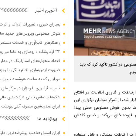
آخرین اخبار
بمباران خبری ، تغییرات ادراک و اثرا
هوش مصنوعی ویروس‌های جدید س
راهکار‌های تاب‌آوری و خدمات مستمر
۳۲ آزمایشگاه داروسازی به فضا می‌روند
تعداد ماهواره‌های استارلینک در مدار زمین از ۱۰۹۰۰ 
نوعی در کشور تاکید کرد که باید
ضرورت ایمن‌سازی نظام بانکی با رمزن
یم.
موبایلی که به ساعت هوشمند تبدیل 
تسویه فرامرزی با رمزارز در مرکز م
رتباطات و فناوری اطلاعات در افتتاح
هکر‌ها با تماس تلفنی شرکت‌های مال
ار شد، از تمرکز متولیان برگزاری این
ایران صدرنشین مصرف آنتی‌بیوتیک د
‌ها بدون هوش مصنوعی معنی پیدا
ارزش افزوده خلق می‌کند و ضمن کاهش
پربازدید ها
ایران امسال صاحب پیشرفته‌ترین «آز
رت ارتباطات عملیاتی و قابل استفاده