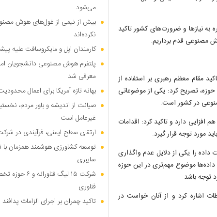
می‌شود
بیش از نیمی از غول‌های هوش مصنوع
 به نیاز‌ها و ضرورت‌های کشور تاکید
نکرده‌اند
هوش مصنوعی قدم برداریم.
کارمندان اپل و مایکروسافت علیه پیشر
پلتفرم هوش مصنوعی دانشجویان امیرک
معرفی شد
ید مقام معظم رهبری بر استفاده از
ن حوزه، تصریح کرد: یکی از موضوعاتی
بهانه تازه آمریکا برای اعمال محدودی
صنوعی در کشور است.
صیانت از اندیشه و باور مردم، نخست
غیرعامل است
م افزایی دارد و تاکید کرد: اقدامات
ارتقای سطح ایمنی، فرآیندی در شرکت
د مورد توجه قرار گیرد.
توسعه کشاورزی هوشمند همزمان با تو
ت داده را یکی از دلایل عدم واگذاری
سایبری
اده‌ها موضوع مهم‌تری در این حوزه
شرکت ۱۵ لیگ فنا
د توجه باشد.
فناوری
اطات اشاره کرد و از آنان خواست در
تاکید چمران بر اجرای الزامات پدافند