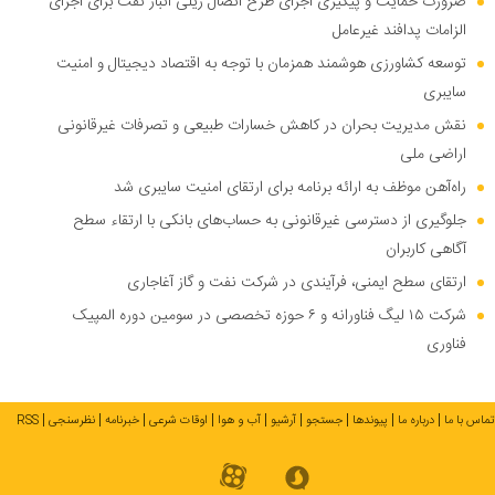
ضرورت حمایت و پیگیری اجرای طرح اتصال ریلی انبار نفت برای اجرای
الزامات پدافند غیرعامل
توسعه کشاورزی هوشمند همزمان با توجه به اقتصاد دیجیتال و امنیت
سایبری
نقش مدیریت بحران در کاهش خسارات طبیعی و تصرفات غیرقانونی
اراضی ملی
راه‌آهن موظف به ارائه برنامه برای ارتقای امنیت سایبری شد
جلوگیری از دسترسی غیرقانونی به حساب‌های بانکی با ارتقاء سطح
آگاهی کاربران
ارتقای سطح ایمنی، فرآیندی در شرکت نفت و گاز آغاجاری
شرکت ۱۵ لیگ فناورانه و ۶ حوزه تخصصی در سومین دوره المپیک
فناوری
تماس با ما
درباره ما
پیوندها
جستجو
آرشیو
آب و هوا
اوقات شرعی
خبرنامه
نظرسنجی
RSS