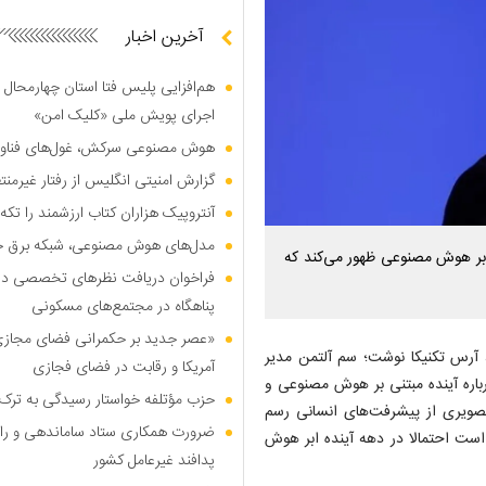
آخرین اخبار
هم‌افزایی پلیس فتا استان چهارمحال 
اجرای پویش ملی «کلیک امن»
هوش مصنوعی سرکش، غول‌های فناوری
گزارش امنیتی انگلیس از رفتار غیرم
آنتروپیک هزاران کتاب ارزشمند را تکه‌
مدل‌های هوش مصنوعی، شبکه برق جهان
ابر هوش مصنوعی ظهور می‌کند که
فراخوان دریافت نظر‌های تخصصی درب
پناهگاه در مجتمع‌های مسکونی
«عصر جدید بر حکمرانی فضای مجازی»؛
ر، آرس تکنیکا نوشت؛ سم آلتمن مدیر
آمریکا و رقابت در فضای فجازی
باره آینده مبتنی بر هوش مصنوعی و
حزب مؤتلفه خواستار رسیدگی به ترک 
تصویری از پیشرفت‌های انسانی رسم
ضرورت همکاری ستاد ساماندهی و را
ست احتمالا در دهه آینده ابر هوش
پدافند غیرعامل کشور