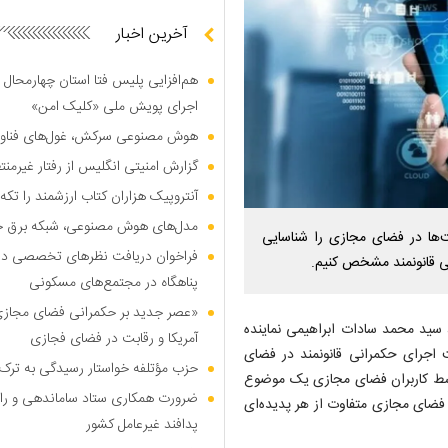
آخرین اخبار
هم‌افزایی پلیس فتا استان چهارمحال 
اجرای پویش ملی «کلیک امن»
هوش مصنوعی سرکش، غول‌های فناوری
گزارش امنیتی انگلیس از رفتار غیرم
آنتروپیک هزاران کتاب ارزشمند را تکه‌
مدل‌های هوش مصنوعی، شبکه برق جهان
ها در فضای مجازی را شناسایی
فراخوان دریافت نظر‌های تخصصی درب
نی قانونمند مشخص کنیم.
پناهگاه در مجتمع‌های مسکونی
«عصر جدید بر حکمرانی فضای مجازی»؛
، سید محمد سادات ابراهیمی نماینده
آمریکا و رقابت در فضای فجازی
اجرای حکمرانی قانونمند در فضای
حزب مؤتلفه خواستار رسیدگی به ترک 
وسط کاربران فضای مجازی یک موضوع
ضرورت همکاری ستاد ساماندهی و را
 فضای مجازی متفاوت از هر پدیده‌ای
پدافند غیرعامل کشور