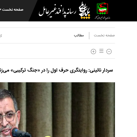
صفحه نخست
صفحه نخست
مطالب
کد
سردار نائینی: روایتگری حرف اول را در «جنگ ترکیبی» می‌زن