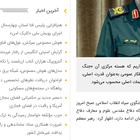
آخرین اخبار
هم‌افزایی پلیس فتا استان چهارمحال 
اجرای پویش ملی «کلیک امن»
هوش مصنوعی سرکش، غول‌های فناوری
گزارش امنیتی انگلیس از رفتار غیرم
آنتروپیک هزاران کتاب ارزشمند را تکه‌
داریم که هسته مرکزی آن «جنگ
مدل‌های هوش مصنوعی، شبکه برق جهان
کار عمومی به‌عنوان قدرت اصلی،
فراخوان دریافت نظر‌های تخصصی درب
همات اصلی محسوب می‌شود.
پناهگاه در مجتمع‌های مسکونی
«عصر جدید بر حکمرانی فضای مجازی»؛
نگوی سپاه انقلاب اسلامی صبح امروز
آمریکا و رقابت در فضای فجازی
اه دفاع مقدس علوم و معارف دفاع
حزب مؤتلفه خواستار رسیدگی به ترک 
 ادامه دارد، اظهار کرد: رهبر معظم
ضرورت همکاری ستاد ساماندهی و را
پدافند غیرعامل کشور