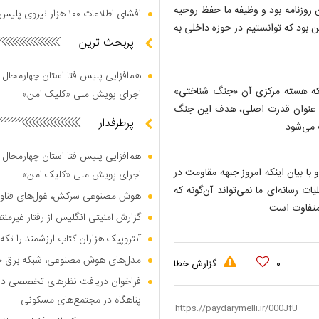
 روزنامه بود و وظیفه ما حفظ روحیه
افشای اطلاعات ۱۰۰ هزار نیروی پلیس در دارک وب
 بود که توانستیم در حوزه داخلی به
پربحث ترین
هم‌افزایی پلیس فتا استان چهارمحال 
 که هسته مرکزی آن «جنگ شناختی»
اجرای پویش ملی «کلیک امن»
به عنوان قدرت اصلی، هدف این جنگ
پرطرفدار
می‌شود.
هم‌افزایی پلیس فتا استان چهارمحال 
با بیان اینکه امروز جبهه مقاومت در
اجرای پویش ملی «کلیک امن»
ت رسانه‌ای ما نمی‌تواند آن‌گونه که
هوش مصنوعی سرکش، غول‌های فناوری
 متفاوت است.
گزارش امنیتی انگلیس از رفتار غیرم
آنتروپیک هزاران کتاب ارزشمند را تکه‌
مدل‌های هوش مصنوعی، شبکه برق جهان
۰
گزارش خطا
فراخوان دریافت نظر‌های تخصصی درب
پناهگاه در مجتمع‌های مسکونی