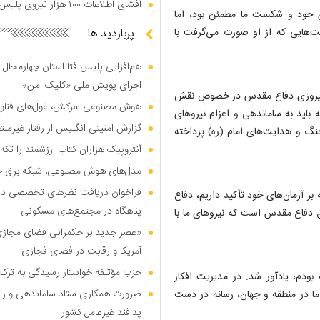
افشای اطلاعات ۱۰۰ هزار نیروی پلیس در دارک وب
ی خود و شکست ما مطمئن بود، اما
‌هایی که از او صورت می‌گرفت با
پربازدید ها
هم‌افزایی پلیس فتا استان چهارمحال 
اجرای پویش ملی «کلیک امن»
گرد پیروزی دفاع مقدس در خصوص نقش
هوش مصنوعی سرکش، غول‌های فناوری
باید به ساماندهی و اعزام نیرو‌های
گزارش امنیتی انگلیس از رفتار غیرم
نگ و هدایت‌های امام (ره) پرداخته
آنتروپیک هزاران کتاب ارزشمند را تکه‌
مدل‌های هوش مصنوعی، شبکه برق جهان
فراخوان دریافت نظر‌های تخصصی درب
ر آرمان‌های خود تأکید داریم، دفاع
پناهگاه در مجتمع‌های مسکونی
ق دفاع مقدس است که نیرو‌های ما با
«عصر جدید بر حکمرانی فضای مجازی»؛
آمریکا و رقابت در فضای فجازی
حزب مؤتلفه خواستار رسیدگی به ترک 
بودم، یادآور شد: در مدیریت افکار
ضرورت همکاری ستاد ساماندهی و را
 در منطقه و جهان، رسانه در دست
پدافند غیرعامل کشور