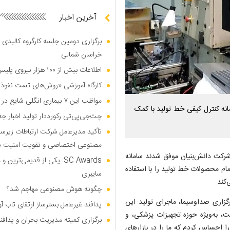
آخرین اخبار
برگزاری دومین جلسه کارگروه کالبدی و
خراسان شمالی
اطلاعات بیش از ۱۰۰ هزار نیروی پلیس و کارمند امنیتی بریتانیا هک شد
کارگاه آموزشی «روش‌های تست نفوذ م
مواظب این ۷ بیماری انگلی شایع در تابستان باشید
ه کنترل کیفی خط تولید با کمک
چت‌جی‌پی‌تی رکورددار تولید اخبار ج
تأکید مدیرعامل شرکت ارتباطات زیر
مصنوعی اختصاصی و تقویت امنیت س
رکت دانش‌بنیان موفق شدند سامانه
SC Awards: یکی از قدیمی‌ت
مام محصولات خط تولید را با استفاده
سایبری
کند.
چگونه هوش مصنوعی مهاجم شد؟
گزاری صداوسیما، ماجرای تولید این
پدافند غیرعامل بسترساز ارتقای تاب آ
یت به تجربه ۳۰ساله بنده در صنعت، به‌ویژه حوزه تجهیزات پزشکی، و
برگزاری کمیته مدیریت بحران و پدافن
ا احساس کردم که ما را در بازار‌های