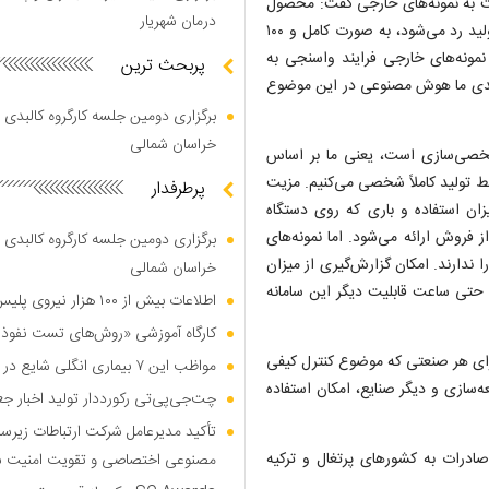
ت به نمونه‌های خارجی گفت: محصول
درمان شهریار
ما این قابلیت را دارد که بدون خطا، کلیه محصولاتی را که از خط تولید رد می‌شود، به صورت کامل و ۱۰۰
مونه‌های خارجی فرایند واسنجی به
پربحث ترین
یدی ما هوش مصنوعی در این موضوع
برگزاری دومین جلسه کارگروه کالبدی و
خراسان شمالی
خصی‌سازی است، یعنی ما بر اساس
ط تولید کاملاً شخصی می‌کنیم. مزیت
پرطرفدار
ن استفاده و باری که روی دستگاه
 و از ۲ تا ۱۰ سال خدمات پس از فروش ارائه می‌شود. اما نمونه‌های
برگزاری دومین جلسه کارگروه کالبدی و
دارند. امکان گزارش‌گیری از میزان
خراسان شمالی
و حتی ساعت قابلیت دیگر این سامانه
اطلاعات بیش از ۱۰۰ هزار نیروی پلیس و کارمند امنیتی بریتانیا هک شد
کارگاه آموزشی «روش‌های تست نفوذ م
برای هر صنعتی که موضوع کنترل کیفی
مواظب این ۷ بیماری انگلی شایع در تابستان باشید
‌سازی و دیگر صنایع، امکان استفاده
چت‌جی‌پی‌تی رکورددار تولید اخبار ج
تأکید مدیرعامل شرکت ارتباطات زیر
 صادرات به کشور‌های پرتغال و ترکیه
مصنوعی اختصاصی و تقویت امنیت س