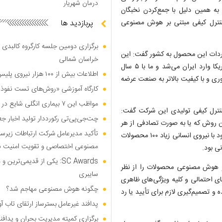
درمان شهریار
ه همین دلیل با جمع‌کردن نخبگان
کنترل کیفی مبتنی بر هوش مصنوعی
پربازدید ها
برگزاری دومین جلسه کارگروه کالبدی و
اردات این محصول به کشور گفت: این
خراسان شمالی
سامانه از کشور‌های اروپایی مثل آلمان و ایتالیا و همچنین کشور آمریکا وارد ایران می‌شد و ما با ۵ سال
اطلاعات بیش از ۱۰۰ هزار نیروی پلیس و کارمند امنیتی بریتانیا هک شد
ری و با کیفیت بالاتر به صنعت عرضه
کارگاه آموزشی «روش‌های تست نفوذ م
مواظب این ۷ بیماری انگلی شایع در تابستان باشید
نترل کیفی تولیدی این شرکت گفت:
چت‌جی‌پی‌تی رکورددار تولید اخبار ج
ن روش که یا به صورت تصادفی از هر
تأکید مدیرعامل شرکت ارتباطات زیر
۱۰۰ نمونه دو یا سه نمونه بررسی می‌شد یا اینکه اگر نرخ تولید پایین بود با نیروی انسانی زیاد ۱۰۰ محصولات
مصنوعی اختصاصی و تقویت امنیت س
ی بود.
SC Awards: یکی از قدیمی‌ت
ر و هوش مصنوعی محصولات را از نظر
سایبری
ی احتمالی و کلیه ویژگی‌های ظاهری
چگونه هوش مصنوعی مهاجم شد؟
 بررسی شده و تصمیم‌گیری لازم برای تأیید یا رد
پدافند غیرعامل بسترساز ارتقای تاب آ
برگزاری کمیته مدیریت بحران و پدافن