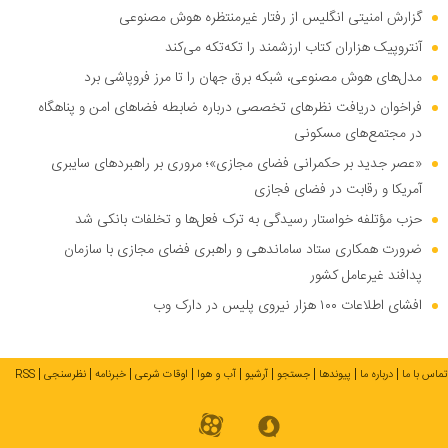
گزارش امنیتی انگلیس از رفتار غیرمنتظره هوش مصنوعی
آنتروپیک هزاران کتاب ارزشمند را تکه‌تکه می‌کند
مدل‌های هوش مصنوعی، شبکه برق جهان را تا مرز فروپاشی برد
فراخوان دریافت نظر‌های تخصصی درباره ضابطه فضا‌های امن و پناهگاه
در مجتمع‌های مسکونی
«عصر جدید بر حکمرانی فضای مجازی»؛ مروری بر راهبرد‌های سایبری
آمریکا و رقابت در فضای فجازی
حزب مؤتلفه خواستار رسیدگی به ترک فعل‌ها و تخلفات بانکی شد
ضرورت همکاری ستاد ساماندهی و راهبری فضای مجازی با سازمان
پدافند غیرعامل کشور
افشای اطلاعات ۱۰۰ هزار نیروی پلیس در دارک وب
تماس با ما
درباره ما
پیوندها
جستجو
آرشیو
آب و هوا
اوقات شرعی
خبرنامه
نظرسنجی
RSS