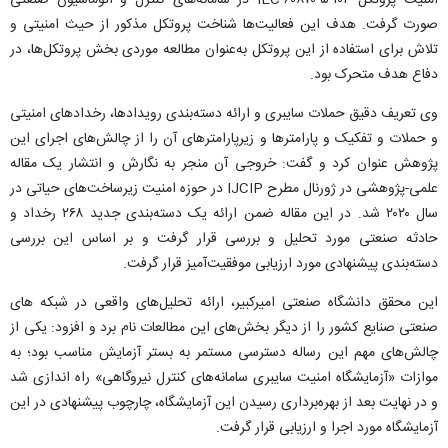
امنیت پروتکل IEC-۶۰۸۷۰-۵-۱۰۴ در سامانه‌های کنترل و اتوماسیون صنعتی
صورت گرفت. هدف این فعالیت‌ها شناخت پروتکل مذکور از حیث امنیتی و
تلاش برای استفاده از این پروتکل به‌عنوان مطالعه موردی بخش پروتکل‌ها، در
دفاع هدف متحرک بود.
وی تعریف دقیق حملات سایبری و ارائه دسته‌بندی رویدادها، رخدادهای امنیتی
و حملات و تفکیک و پارامترها و زیرپارامترهای آن را از چالش‌های اجرای این
پژوهش عنوان کرد و گفت: خروجی آن منجر به نگارش و انتشار یک مقاله
علمی-پژوهشی در ژورنال مطرح IJCIP در حوزه امنیت زیرساخت‌های حیاتی در
سال ۲۰۲۰ شد. در این مقاله ضمن ارائه یک دسته‌بندی جدید ۲۶۸ رخداد و
حادثه صنعتی مورد تحلیل و بررسی قرار گرفت و بر اساس این بررسی
دسته‌بندی پیشنهادی مورد ارزیابی موفقیت‌آمیز قرار گرفت.
این محقق دانشگاه صنعتی امیرکبیر، ارائه تحلیل‌های واقعی در شبکه های
صنعتی صنایع کشور را از دیگر بخش‌های این مطالعات نام برد و افزود: یکی از
چالش‌های مهم این رساله دسترسی مستمر به بستر آزمایش مناسب بود؛ به
موازات «آزمایشگاه‌ امنیت سایبری سامانه‌های کنترل نیروگاهی» راه اندازی شد
و در نهایت بعد از بهره‌برداری رسیدن این آزمایشگاه، چارچوب پیشنهادی در این
آزمایشگاه مورد اجرا و ارزیابی قرار گرفت.