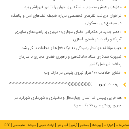
مدل‌های هوش مصنوعی، شبکه برق جهان را تا مرز فروپاشی برد
فراخوان دریافت نظر‌های تخصصی درباره ضابطه فضا‌های امن و پناهگاه
در مجتمع‌های مسکونی
«عصر جدید بر حکمرانی فضای مجازی»؛ مروری بر راهبرد‌های سایبری
آمریکا و رقابت در فضای فجازی
حزب مؤتلفه خواستار رسیدگی به ترک فعل‌ها و تخلفات بانکی شد
ضرورت همکاری ستاد ساماندهی و راهبری فضای مجازی با سازمان
پدافند غیرعامل کشور
افشای اطلاعات ۱۰۰ هزار نیروی پلیس در دارک وب
پربحث ترین
هم‌افزایی پلیس فتا استان چهارمحال و بختیاری و شهرداری شهرکرد در
اجرای پویش ملی «کلیک امن»
تماس با ما
درباره ما
پیوندها
جستجو
آرشیو
آب و هوا
اوقات شرعی
خبرنامه
نظرسنجی
RSS