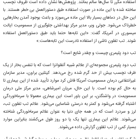
استفاده مکرر تا سال‌ها سالم بمانند. پژوهش‌ها نشان داده است ظروف نچسب
ساخته شده با این ماده در صورت استفاده طبق دستورالعمل بی خطر هستند. با
این حال در دماهای بسیار بالا این ماده می‌سوزد و باعث بوجود آمدن بخارهایی
خطرناک می‌شود. جولی وبر، مدیر مرکز بهداشتی جلوگیری از مسمومیت ایالت
میسوری در آمریکا، گفت: «این تابه‌ها حتما باید طبق دستورالعمل استفاده
شوند. تب تفلون ناشی از استفاده نادرست این تابه‌هاست.»
تب دود پلیمری چیست و چقدر شایع است؟
تب دود پلیمری مجموعه‌ای از علائم شبیه آنفلوانزا است که با تنفس بخار از یک
ظرف نچسب بیش از حد گرم شده رخ می‌دهد. کیتلین براون، مدیر سازمان
غیرانتفاعی درمان مسمومیت آمریکا فاش کرد موارد تأیید شده از این بیماری تا
به حال کم بوده است. با این حال، مریان امیرشاهی، مدیر مرکز ملی درمان
مسمویمت در واشنگتن، بر این باور است این بیماری معمولا با سرماخوردگی
اشتباه گرفته می‌شود و کمتر به درستی شناسایی می‌شود. علائم تب تفلون تب،
لرز و سردرد است که در همه جای دنیا به عنوان علائم سرماخوردگی شناخته
می‌شوند. علائم این بیماری تنها یک یا دو روز طول می‌کشند بنابراین موارد
بسیار کمی از تب تفلون گزارش داده می‌شوند.