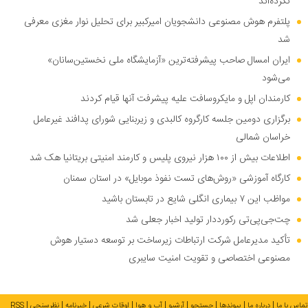
نکرده‌اند
پلتفرم هوش مصنوعی دانشجویان امیرکبیر برای تحلیل نوار مغزی معرفی
شد
ایران امسال صاحب پیشرفته‌ترین «آزمایشگاه ملی نخستین‌سانان»
می‌شود
کارمندان اپل و مایکروسافت علیه پیشرفت آنها قیام کردند
برگزاری دومین جلسه کارگروه کالبدی و زیربنایی شورای پدافند غیرعامل
خراسان شمالی
اطلاعات بیش از ۱۰۰ هزار نیروی پلیس و کارمند امنیتی بریتانیا هک شد
کارگاه آموزشی «روش‌های تست نفوذ موبایل» در استان سمنان
مواظب این ۷ بیماری انگلی شایع در تابستان باشید
چت‌جی‌پی‌تی رکورددار تولید اخبار جعلی شد
تأکید مدیرعامل شرکت ارتباطات زیرساخت بر توسعه دستیار هوش
مصنوعی اختصاصی و تقویت امنیت سایبری
تماس با ما
درباره ما
پیوندها
جستجو
آرشیو
آب و هوا
اوقات شرعی
خبرنامه
نظرسنجی
RSS