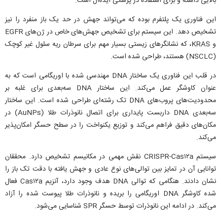
بالایی داشته و برای استفاده در پزشکی ایده‌آل است.
این فناوری یک پلتفرم بوده که می‌تواند جهش در حد یک باز منفرد را نیز
تشخیص دهد. این سیستم برای تشخیص جهش‌های خاص در ژن‌های EGFR
و KRAS، که نشانگرهای زیستی بسیار مهم برای سرطان ریه سلول غیر کوچک
(NSCLC) هستند، طراحی شده است.
در قلب این فناوری یک ساختار DNA مهندسی شده با اوریگامی است که به
عنوان کاوشگر عمل می‌کند. این ساختار DNA سه‌بعدی برای غلبه بر
محدودیت‌های پروب‌های DNA تک رشته‌ای طراحی شده است. این ساختار
سه‌بعدی DNA داربست پایداری برای اتصال نانوذرات طلا (AuNPs) در
مکان‌های دقیق فراهم می‌کند و توزیع یکنواخت را در سطح حسگر امکان‌پذیر
می‌کند.
سیستم CRISPR-Cas۱۲a نقش مهمی در مکانیسم تشخیص دارد. محققان
توانایی آن در تمایز بین توالی‌های نوع عادی و جهش یافته با دقت تک باز را
نشان دادند. هنگامی که توالی DNA هدف وجود دارد، آنزیم Cas۱۲a فعال
شده کاوشگر DNA اوریگامی را بریده و نانوذرات طلا پیوست شده را آزاد
می‌کند. در ادامه این نانوذرات توسط حسگر SPR شناسایی می‌شود.