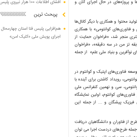
 و پروژه‌های در حال اجرای آنان و
افشای اطلاعات ۱۰۰ هزار نیروی پلیس در دارک وب
پربحث ترین
لید محتوا و همکاری با دیگر کانال‌ها
هم‌افزایی پلیس فتا استان چهارمحال 
 فناوری‌های کوانتومی» با همکاری
اجرای پویش ملی «کلیک امن»
یافت ۳۳ طرح پژوهشی و ۱۳ طرح پسادکتری منجر شد، «فراخوان حمایت از
بقه تز من در سه دقیقه»، «فراخوان
 نوآفرین و بنیاد ملی علم» از جمله
سعه فناوری‌های اپتیک و کوانتوم در
تومی، رویداد کاشتن برای آینده با
وانتومی، سی و نهمین کنفرانس ملی
وری‌های کوانتوم، اولین نمایشگاه
ی فیزیک پیشگان و …. از جمله این
زارش ستاد نانو، در پی فراخوان توسعه فناوری ستاد بیش از ۱۱۲ طرح از فناوران و دانشگاهیان دریافت
ن تائید شده است. از جمله طرح‌های دردست اجرا می توان