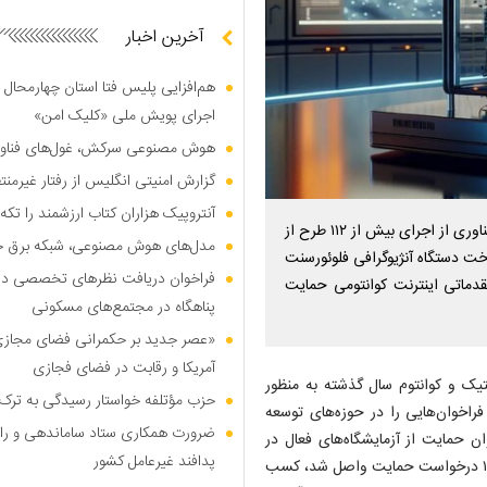
آخرین اخبار
هم‌افزایی پلیس فتا استان چهارمحال 
اجرای پویش ملی «کلیک امن»
هوش مصنوعی سرکش، غول‌های فناوری
گزارش امنیتی انگلیس از رفتار غیرم
آنتروپیک هزاران کتاب ارزشمند را تکه‌
ستاد توسعه فناوری‌های اپتیک و کوانتوم در پی فراخ وان توسعه فناوری از اجرای بیش از ۱۱۲ طرح از
مدل‌های هوش مصنوعی، شبکه برق جهان
خت دستگاه آنژیوگرافی فلوئورسنت
فراخوان دریافت نظر‌های تخصصی درب
قدماتی اینترنت کوانتومی حمایت
پناهگاه در مجتمع‌های مسکونی
«عصر جدید بر حکمرانی فضای مجازی»؛
آمریکا و رقابت در فضای فجازی
پتیک و کوانتوم سال گذشته به منظور
حزب مؤتلفه خواستار رسیدگی به ترک 
فراخوان‌هایی را در حوزه‌های توسعه
ضرورت همکاری ستاد ساماندهی و را
ن حمایت از آزمایشگاه‌های فعال در
پدافند غیرعامل کشور
حوزه اپتیک و کوانتوم اشاره کرد. هدف از این فراخوان که در پی آن ۱۰ درخواست حمایت واصل شد، کسب