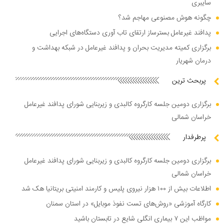
سایبری
چگونه هوش مصنوعی مهاجم شد؟
پدافند غیرعامل بسترساز ارتقای تاب آوری دستگاه‌های اجرایی
برگزاری کمیته مدیریت بحران و پدافند غیرعامل در شبکه بهداشت و
درمان شهریار
پربحث ترین
برگزاری دومین جلسه کارگروه کالبدی و زیربنایی شورای پدافند غیرعامل
خراسان شمالی
پرطرفدار
برگزاری دومین جلسه کارگروه کالبدی و زیربنایی شورای پدافند غیرعامل
خراسان شمالی
اطلاعات بیش از ۱۰۰ هزار نیروی پلیس و کارمند امنیتی بریتانیا هک شد
کارگاه آموزشی «روش‌های تست نفوذ موبایل» در استان سمنان
مواظب این ۷ بیماری انگلی شایع در تابستان باشید