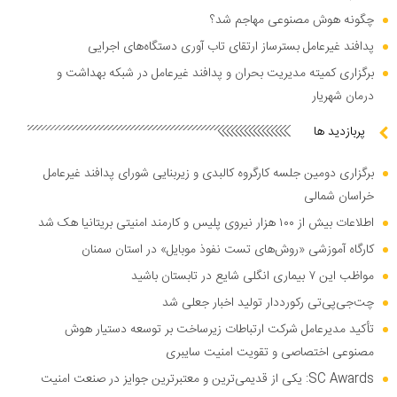
چگونه هوش مصنوعی مهاجم شد؟
پدافند غیرعامل بسترساز ارتقای تاب آوری دستگاه‌های اجرایی
برگزاری کمیته مدیریت بحران و پدافند غیرعامل در شبکه بهداشت و
درمان شهریار
پربازدید ها
برگزاری دومین جلسه کارگروه کالبدی و زیربنایی شورای پدافند غیرعامل
خراسان شمالی
اطلاعات بیش از ۱۰۰ هزار نیروی پلیس و کارمند امنیتی بریتانیا هک شد
کارگاه آموزشی «روش‌های تست نفوذ موبایل» در استان سمنان
مواظب این ۷ بیماری انگلی شایع در تابستان باشید
چت‌جی‌پی‌تی رکورددار تولید اخبار جعلی شد
تأکید مدیرعامل شرکت ارتباطات زیرساخت بر توسعه دستیار هوش
مصنوعی اختصاصی و تقویت امنیت سایبری
SC Awards: یکی از قدیمی‌ترین و معتبرترین جوایز در صنعت امنیت