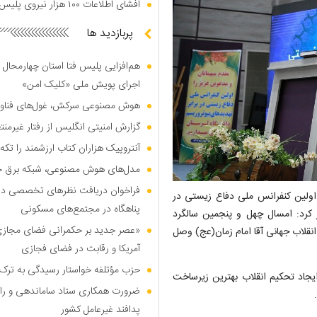
افشای اطلاعات ۱۰۰ هزار نیروی پلیس در دارک وب
پربازدید ها
هم‌افزایی پلیس فتا استان چهارمحال 
اجرای پویش ملی «کلیک امن»
هوش مصنوعی سرکش، غول‌های فناوری
گزارش امنیتی انگلیس از رفتار غیرم
آنتروپیک هزاران کتاب ارزشمند را تکه‌
مدل‌های هوش مصنوعی، شبکه برق جهان
فراخوان دریافت نظر‌های تخصصی درب
وند، ۲۵ بهمن‌ماه در اولین کنفرانس ملی دفاع زیستی در
پناهگاه در مجتمع‌های مسکونی
ار کرد: امسال چهل و پنجمین سالگرد
«عصر جدید بر حکمرانی فضای مجازی»؛
انقلاب جهانی آقا امام زمان(عج) وصل
آمریکا و رقابت در فضای فجازی
حزب مؤتلفه خواستار رسیدگی به ترک 
یجاد تحکیم انقلاب بهترین زیرساخت
ضرورت همکاری ستاد ساماندهی و را
پدافند غیرعامل کشور