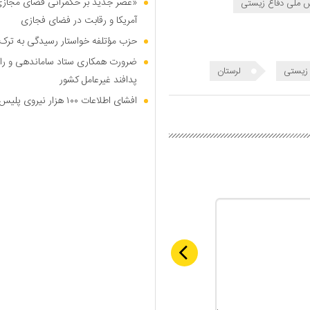
«عصر جدید بر حکمرانی فضای مجازی»؛
س ملی دفاع زیستی
آمریکا و رقابت در فضای فجازی
حزب مؤتلفه خواستار رسیدگی به ترک 
ضرورت همکاری ستاد ساماندهی و را
زیستی
لرستان
پدافند غیرعامل کشور
افشای اطلاعات ۱۰۰ هزار نیروی پلیس در دارک وب