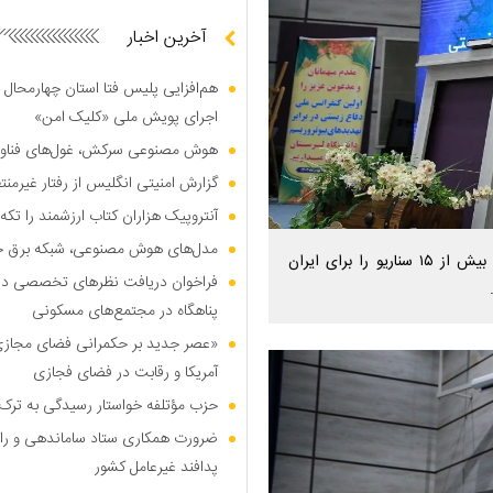
آخرین اخبار
هم‌افزایی پلیس فتا استان چهارمحال 
اجرای پویش ملی «کلیک امن»
هوش مصنوعی سرکش، غول‌های فناوری
گزارش امنیتی انگلیس از رفتار غیرم
آنتروپیک هزاران کتاب ارزشمند را تکه‌
مدل‌های هوش مصنوعی، شبکه برق جهان
معاون هماهنگ کننده سپاه حضرت ابوالفضل (ع) گفت: دشمن بیش از ۱۵ سناریو را برای ایران
فراخوان دریافت نظر‌های تخصصی درب
پناهگاه در مجتمع‌های مسکونی
«عصر جدید بر حکمرانی فضای مجازی»؛
آمریکا و رقابت در فضای فجازی
حزب مؤتلفه خواستار رسیدگی به ترک 
ضرورت همکاری ستاد ساماندهی و را
پدافند غیرعامل کشور