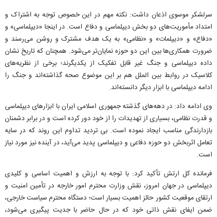
سرلشکر موسوی اذعان داشت: نکته مهم در این خصوص توجه به اشتراک و
امتداد مأموریت‌های دو بخش دیپلماسی و دفاع است. در اینجا «دیپلماسی» و
«دفاع» و «دیپلمات» و «نظامی» به یک هدف مشترک و روشن می‌رسند و
ضرورت همکاری‌ها بین این دو حوزه نمایان‌تر می‌شود. همچنان که تاریخ نشان
داده دیپلماسی و جنگ غیر قابل تفکیک از یکدیگرند؛ برخی از نظریه‌های
کلاسیک در روابط بین الملل هم بر این موضوع صحه گذاشته‌اند و جنگ را
ادامه دیپلماسی با ابزار دیگر دانسته‌اند.
وی ادامه داد: در دهه‌های گذشته جمهوری اسلامی ایران با ابزار‌های دیپلماسی
و قدرت نظامی، بسیاری از تهدیدات را از خود دور کرده است و در برابر دشمنان
بازدارندگی مناسب ایجاد نموده است. بی تردید تداوم این روند که در سایه
تعامل اثربخش دو حوزه دفاعی و دیپلماسی پدید می‌آید، در آینده نیز مورد نیاز
است.
فرمانده کل ارتش تأکید کرد: با توجه به ارزش و اهمیت اساسی و کلیدی
دیپلماسی در جهان امروز، نقش وزارت محترم امور خارجه در تأمین امنیت و
ارتقای موقعیت کشور حائز اهمیت بسیار است؛ دستگاه محترم سیاست خارجی،
ضمن ایفای نقش ذاتی خود که در حال حاضر با جدیت پیگیری می‌شود،