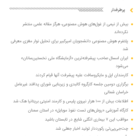
پرطرفدار
بیش از نیمی از غول‌های هوش مصنوعی، هرگز مقاله علمی منتشر
نکرده‌اند
پلتفرم هوش مصنوعی دانشجویان امیرکبیر برای تحلیل نوار مغزی معرفی
شد
ایران امسال صاحب پیشرفته‌ترین «آزمایشگاه ملی نخستین‌سانان»
می‌شود
کارمندان اپل و مایکروسافت علیه پیشرفت آنها قیام کردند
برگزاری دومین جلسه کارگروه کالبدی و زیربنایی شورای پدافند غیرعامل
خراسان شمالی
اطلاعات بیش از ۱۰۰ هزار نیروی پلیس و کارمند امنیتی بریتانیا هک شد
کارگاه آموزشی «روش‌های تست نفوذ موبایل» در استان سمنان
مواظب این ۷ بیماری انگلی شایع در تابستان باشید
چت‌جی‌پی‌تی رکورددار تولید اخبار جعلی شد