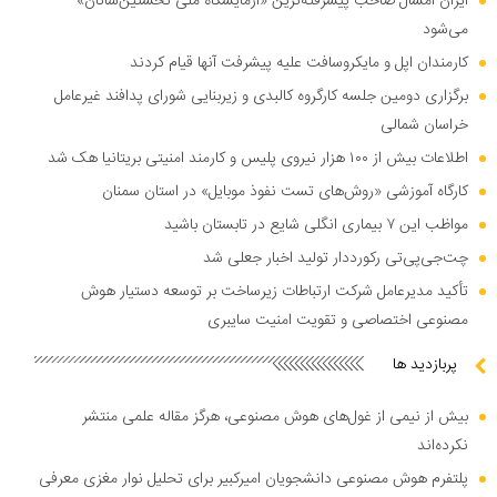
ایران امسال صاحب پیشرفته‌ترین «آزمایشگاه ملی نخستین‌سانان»
می‌شود
کارمندان اپل و مایکروسافت علیه پیشرفت آنها قیام کردند
برگزاری دومین جلسه کارگروه کالبدی و زیربنایی شورای پدافند غیرعامل
خراسان شمالی
اطلاعات بیش از ۱۰۰ هزار نیروی پلیس و کارمند امنیتی بریتانیا هک شد
کارگاه آموزشی «روش‌های تست نفوذ موبایل» در استان سمنان
مواظب این ۷ بیماری انگلی شایع در تابستان باشید
چت‌جی‌پی‌تی رکورددار تولید اخبار جعلی شد
تأکید مدیرعامل شرکت ارتباطات زیرساخت بر توسعه دستیار هوش
مصنوعی اختصاصی و تقویت امنیت سایبری
پربازدید ها
بیش از نیمی از غول‌های هوش مصنوعی، هرگز مقاله علمی منتشر
نکرده‌اند
پلتفرم هوش مصنوعی دانشجویان امیرکبیر برای تحلیل نوار مغزی معرفی