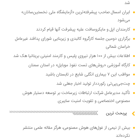
شد
ایران امسال صاحب پیشرفته‌ترین «آزمایشگاه ملی نخستین‌سانان»
می‌شود
کارمندان اپل و مایکروسافت علیه پیشرفت آنها قیام کردند
برگزاری دومین جلسه کارگروه کالبدی و زیربنایی شورای پدافند غیرعامل
خراسان شمالی
اطلاعات بیش از ۱۰۰ هزار نیروی پلیس و کارمند امنیتی بریتانیا هک شد
کارگاه آموزشی «روش‌های تست نفوذ موبایل» در استان سمنان
مواظب این ۷ بیماری انگلی شایع در تابستان باشید
چت‌جی‌پی‌تی رکورددار تولید اخبار جعلی شد
تأکید مدیرعامل شرکت ارتباطات زیرساخت بر توسعه دستیار هوش
مصنوعی اختصاصی و تقویت امنیت سایبری
پربحث ترین
بیش از نیمی از غول‌های هوش مصنوعی، هرگز مقاله علمی منتشر
نکرده‌اند