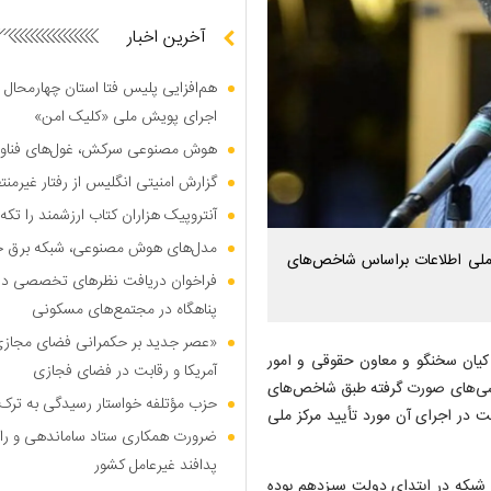
آخرین اخبار
هم‌افزایی پلیس فتا استان چهارمحال 
اجرای پویش ملی «کلیک امن»
هوش مصنوعی سرکش، غول‌های فناوری
گزارش امنیتی انگلیس از رفتار غیرم
آنتروپیک هزاران کتاب ارزشمند را تکه‌
مدل‌های هوش مصنوعی، شبکه برق جهان
ی از پیشرفت ۵۷ درصدی شبکه ملی اطلاعات براساس شاخص‌های
فراخوان دریافت نظر‌های تخصصی درب
پناهگاه در مجتمع‌های مسکونی
«عصر جدید بر حکمرانی فضای مجازی»؛
اکیان سخنگو و معاون حقوقی و امور
آمریکا و رقابت در فضای فجازی
ررسی‌های صورت گرفته طبق شاخص‌های
حزب مؤتلفه خواستار رسیدگی به ترک 
لاعات در کشور، تاکنون ۵۷ درصد پیشرفت در اجرای آن مورد تأیید مرکز ملی
ضرورت همکاری ستاد ساماندهی و را
پدافند غیرعامل کشور
بیانگر ۲۳ درصد پیشرفت این شبکه در ابتدای دولت سیزدهم بوده