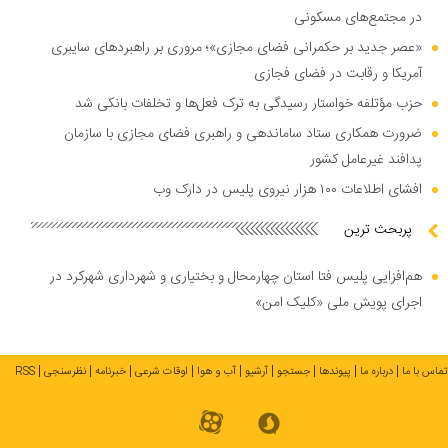
در مجتمع‌های مسکونی
«عصر جدید بر حکمرانی فضای مجازی»؛ مروری بر راهبرد‌های سایبری
آمریکا و رقابت در فضای فجازی
حزب مؤتلفه خواستار رسیدگی به ترک فعل‌ها و تخلفات بانکی شد
ضرورت همکاری ستاد ساماندهی و راهبری فضای مجازی با سازمان
پدافند غیرعامل کشور
افشای اطلاعات ۱۰۰ هزار نیروی پلیس در دارک وب
پربحث ترین
هم‌افزایی پلیس فتا استان چهارمحال و بختیاری و شهرداری شهرکرد در
اجرای پویش ملی «کلیک امن»
تماس با ما
درباره ما
پیوندها
جستجو
آرشیو
آب و هوا
اوقات شرعی
خبرنامه
نظرسنجی
RSS