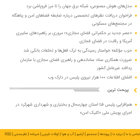
مدل‌های هوش مصنوعی، شبکه برق جهان را تا مرز فروپاشی برد
فراخوان دریافت نظر‌های تخصصی درباره ضابطه فضا‌های امن و پناهگاه
در مجتمع‌های مسکونی
«عصر جدید بر حکمرانی فضای مجازی»؛ مروری بر راهبرد‌های سایبری
آمریکا و رقابت در فضای فجازی
حزب مؤتلفه خواستار رسیدگی به ترک فعل‌ها و تخلفات بانکی شد
ضرورت همکاری ستاد ساماندهی و راهبری فضای مجازی با سازمان
پدافند غیرعامل کشور
افشای اطلاعات ۱۰۰ هزار نیروی پلیس در دارک وب
پربحث ترین
هم‌افزایی پلیس فتا استان چهارمحال و بختیاری و شهرداری شهرکرد در
اجرای پویش ملی «کلیک امن»
تماس با ما
درباره ما
پیوندها
جستجو
آرشیو
آب و هوا
اوقات شرعی
خبرنامه
نظرسنجی
RSS