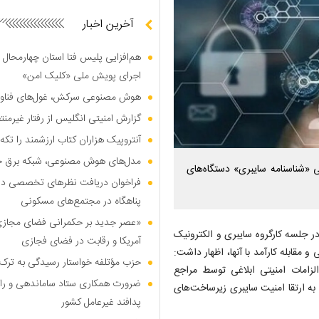
آخرین اخبار
هم‌افزایی پلیس فتا استان چهارمحال 
اجرای پویش ملی «کلیک امن»
هوش مصنوعی سرکش، غول‌های فناوری
گزارش امنیتی انگلیس از رفتار غیرم
آنتروپیک هزاران کتاب ارزشمند را تکه‌
مدل‌های هوش مصنوعی، شبکه برق جهان
ی «شناسنامه سایبری» دستگاه‌های
فراخوان دریافت نظر‌های تخصصی درب
پناهگاه در مجتمع‌های مسکونی
«عصر جدید بر حکمرانی فضای مجازی»؛
ر جلسه کارگروه سایبری و الکترونیک
آمریکا و رقابت در فضای فجازی
و مقابله کارآمد با آنها، اظهار داشت:
حزب مؤتلفه خواستار رسیدگی به ترک 
زامات امنیتی ابلاغی توسط مراجع
ضرورت همکاری ستاد ساماندهی و را
 به ارتقا امنیت سایبری زیرساخت‌های
پدافند غیرعامل کشور