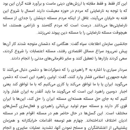
این کار فقط و فقط مقابله با ارزش‌های دینی ماست و برآورد فتنه گران این بود
که با توجه به نارضایتی که مردم در حوزه معیشت دارند امسال با شروع این
فتنه به خیابان می‌آیند، غافل از اینکه مردم مسئله دینشان را جدای از مسئله
نارضایتی‌ها می‌دانند. درست است که مردم گله‌مند و ناراضی هستند، اما
هیچوقت مسئله نارضایتی را با مسئله دین پیوند نمی‌زنند.
جانشین سازمان اطلاعات سپاه گفت: هنگامی که دشمنان متوجه شدند کار آن‌ها
پیش نمی‌رود سراغ مسائل اقتصادی رفتند، مسئله اعتصابات را شروع کردند،
سعی کردند بازار‌ها را تعطیل کنند و سایر نافرمانی‌های مدنی را انجام دادند.
سردار سیاری با اشاره به ۴ راهبردی را که دموکرات‌ها و دشمن دنبال می‌کنند تا
علیه جمهوری اسلامی فشار وارد کنند، گفت: اولین راهبرد این است که دشمن
می‌گوید ایران یا با ما توافق می‌کند یا کاری می‌کنیم که با ما توافق کند یعنی
اجبار. دومین راهبرد این است که می‌گویند ما باید آنقدر به ایران فشار وارد
کنیم که به جای حل مسئله هسته‌ای مسئله ایران را حل کند، این‌ها با ایران
قوی کار دارند و مسئله سوم تولید بی‌ثباتی راهبردی و فعال‌سازی گسل‌های
مختلف است. این گسل‌ها در حال حاضر هم در مسئله اقوام هم در مسئله
ادیان اختلاف انداخته‌اند. چهارم هم توسعه اقدامات خرابکارانه و هم‌زمان
پشتیبانی از اغتشاشگران و مسلح نمودن آنها، تشدید عملیات سایبری و انجام