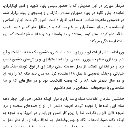
سردار سیاری در این همایش که با حضور رئیس بنیاد شهید و امور ایثارگران،
نماینده، ولی فقیه در بنیاد مدیران ستادی، کارکنان و بسیجیان بنیاد برگزار شد،
در خصوص ماهیت شناسی فتنه اخیر اظهار داشت: امروز اگر ملت ایران اسلامی
ایستاده و در برابر مستکبران سر خم نمی‌کند و در مقابل دنیا که بر علیه انقلاب
ما قد علم کرده، مثل کوه ایستاده و به واسطه یاد و خاطره شهداست که این
ملت ایستادگی می‌کند.
وی ادامه داد: از ابتدای پیروزی انقلاب اسلامی، دشمن یک هدف داشت و آن
هم براندازی نظام جمهوری اسلامی بود، اما استراتژی و روش‌های دشمن تغییر
کرد و در ابتدای انقلاب از مدل سخت یعنی براندازی از نوع کودتا، جنگ‌های
خیابانی و جنگ تحمیلی تا سال ۶۸ استفاده کرد، ده سال بعد فتنه ۷۸ را رقم زد
و ده سال بعدتر فتنه ۸۸ را که بحث انتخابات بود و در سال‌های ۹۶ و ۹۸
فتنه‌هایی با موضوعات اقتصادی را هم داشتیم.
جانشین سازمان اطلاعات سپاه پاسداران با بیان اینکه دشمن طی این چهار دهه
تمام این فتنه‌ها را تجربه کرده، افزود: دشمن از انواع فتنه‌های سخت و نرم
نتیجه قابل قبولی نگرفت لذا با روی کار آمدن جوبایدن در آمریکا و با توجه به
اینکه نگاه دموکرات‌ها با نگاه جمهوری‌خواهان به لحاظ براندازی از نظر مدل و