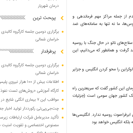
درمان شهریار
دم از جمله مراکز مهم فرماندهی و
پربحث ترین
ها، ما نه تنها به سامانه‌های ضد
برگزاری دومین جلسه کارگروه کالبدی و
خراسان شمالی
سلاح‌های ناتو در حال جنگ با روسیه
 گرفت و همانطور که می‌دانیم، این
پرطرفدار
برگزاری دومین جلسه کارگروه کالبدی و
کراین را محو کردن انگلیس و جزایر
خراسان شمالی
اطلاعات بیش از ۱۰۰ هزار نیروی پلیس و کارمند امنیتی بریتانیا هک شد
ومای این کشور گفت که سریعترین راه
کارگاه آموزشی «روش‌های تست نفوذ م
یک کشور جهان سومی است (جزئیات
مواظب این ۷ بیماری انگلی شایع در تابستان باشید
چت‌جی‌پی‌تی رکورددار تولید اخبار ج
ابرفراصوت روسیه ندارد. انگلیسی‌ها
تأکید مدیرعامل شرکت ارتباطات زیر
ه بلکه انگلیس خواهد بود
مصنوعی اختصاصی و تقویت امنیت س