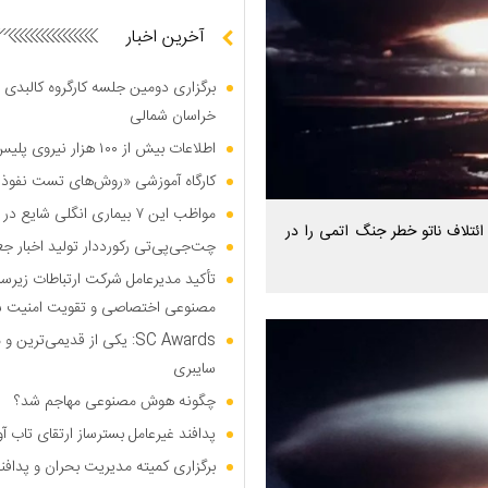
آخرین اخبار
برگزاری دومین جلسه کارگروه کالبدی و
خراسان شمالی
اطلاعات بیش از ۱۰۰ هزار نیروی پلیس و کارمند امنیتی بریتانیا هک شد
کارگاه آموزشی «روش‌های تست نفوذ م
مواظب این ۷ بیماری انگلی شایع در تابستان باشید
ئتلاف ناتو خطر جنگ اتمی را در
چت‌جی‌پی‌تی رکورددار تولید اخبار ج
تأکید مدیرعامل شرکت ارتباطات زیر
مصنوعی اختصاصی و تقویت امنیت س
SC Awards: یکی از قدیمی‌ت
سایبری
چگونه هوش مصنوعی مهاجم شد؟
پدافند غیرعامل بسترساز ارتقای تاب آ
برگزاری کمیته مدیریت بحران و پدافن