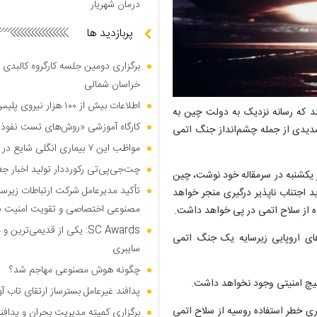
درمان شهریار
پربازدید ها
برگزاری دومین جلسه کارگروه کالبدی و
خراسان شمالی
اطلاعات بیش از ۱۰۰ هزار نیروی پلیس و کارمند امنیتی بریتانیا هک شد
د که رسانه‌ نزدیک به دولت چین به
کارگاه آموزشی «روش‌های تست نفوذ م
شدیدی از جمله چشم‌انداز جنگ اتمی
مواظب این ۷ بیماری انگلی شایع در تابستان باشید
چت‌جی‌پی‌تی رکورددار تولید اخبار ج
وز یکشنبه در سرمقاله خود نوشت، چین
تأکید مدیرعامل شرکت ارتباطات زیر
د اجتناب ناپذیر درگیری منجر خواهد
مصنوعی اختصاصی و تقویت امنیت س
ه از سلاح اتمی در پی خواهد داشت.
SC Awards: یکی از قدیمی‌ت
ای اروپایی زیرسایه یک جنگ اتمی
سایبری
چگونه هوش مصنوعی مهاجم شد؟
 هیچ امنیتی وجود نخواهد داشت.
پدافند غیرعامل بسترساز ارتقای تاب آ
ری خطر استفاده روسیه از سلاح اتمی
برگزاری کمیته مدیریت بحران و پدافن