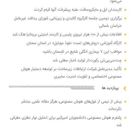
می‌شود
کارمندان اپل و مایکروسافت علیه پیشرفت آنها قیام کردند
برگزاری دومین جلسه کارگروه کالبدی و زیربنایی شورای پدافند غیرعامل
خراسان شمالی
اطلاعات بیش از ۱۰۰ هزار نیروی پلیس و کارمند امنیتی بریتانیا هک شد
کارگاه آموزشی «روش‌های تست نفوذ موبایل» در استان سمنان
مواظب این ۷ بیماری انگلی شایع در تابستان باشید
چت‌جی‌پی‌تی رکورددار تولید اخبار جعلی شد
تأکید مدیرعامل شرکت ارتباطات زیرساخت بر توسعه دستیار هوش
مصنوعی اختصاصی و تقویت امنیت سایبری
پربازدید ها
بیش از نیمی از غول‌های هوش مصنوعی، هرگز مقاله علمی منتشر
نکرده‌اند
پلتفرم هوش مصنوعی دانشجویان امیرکبیر برای تحلیل نوار مغزی معرفی
شد