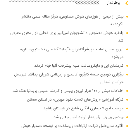
پرطرفدار
بیش از نیمی از غول‌های هوش مصنوعی، هرگز مقاله علمی منتشر
نکرده‌اند
پلتفرم هوش مصنوعی دانشجویان امیرکبیر برای تحلیل نوار مغزی معرفی
شد
ایران امسال صاحب پیشرفته‌ترین «آزمایشگاه ملی نخستین‌سانان»
می‌شود
کارمندان اپل و مایکروسافت علیه پیشرفت آنها قیام کردند
برگزاری دومین جلسه کارگروه کالبدی و زیربنایی شورای پدافند غیرعامل
خراسان شمالی
اطلاعات بیش از ۱۰۰ هزار نیروی پلیس و کارمند امنیتی بریتانیا هک شد
کارگاه آموزشی «روش‌های تست نفوذ موبایل» در استان سمنان
مواظب این ۷ بیماری انگلی شایع در تابستان باشید
چت‌جی‌پی‌تی رکورددار تولید اخبار جعلی شد
تأکید مدیرعامل شرکت ارتباطات زیرساخت بر توسعه دستیار هوش