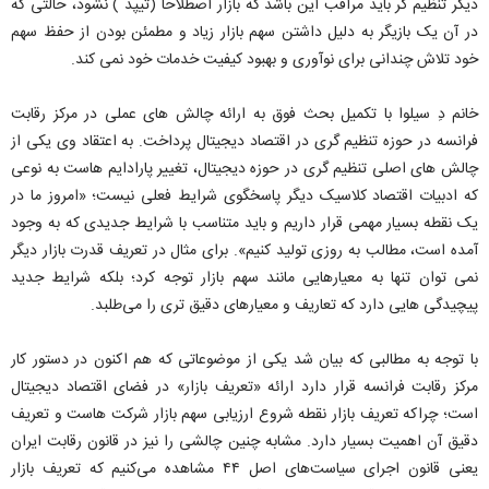
دیگر تنظیم گر باید مراقب این باشد که بازار اصطلاحا (تیپد ) نشود، حالتی که
در آن یک بازیگر به دلیل داشتن سهم بازار زیاد و مطمئن بودن از حفظ سهم
خود تلاش چندانی برای نوآوری و بهبود کیفیت خدمات خود نمی کند.
خانم دِ سیلوا با تکمیل بحث فوق به ارائه چالش های عملی در مرکز رقابت
فرانسه در حوزه تنظیم گری در اقتصاد دیجیتال پرداخت. به اعتقاد وی یکی از
چالش های اصلی تنظیم گری در حوزه دیجیتال، تغییر پارادایم هاست به نوعی
که ادبیات اقتصاد کلاسیک دیگر پاسخگوی شرایط فعلی نیست؛ «امروز ما در
یک نقطه بسیار مهمی قرار داریم و باید متناسب با شرایط جدیدی که به وجود
آمده است، مطالب به روزی تولید کنیم». برای مثال در تعریف قدرت بازار دیگر
نمی توان تنها به معیارهایی مانند سهم بازار توجه کرد؛ بلکه شرایط جدید
پیچیدگی هایی دارد که تعاریف و معیارهای دقیق تری را می‌طلبد.
با توجه به مطالبی که بیان شد یکی از موضوعاتی که هم اکنون در دستور کار
مرکز رقابت فرانسه قرار دارد ارائه «تعریف بازار» در فضای اقتصاد دیجیتال
است؛ چراکه تعریف بازار نقطه شروع ارزیابی سهم بازار شرکت هاست و تعریف
دقیق آن اهمیت بسیار دارد. مشابه چنین چالشی را نیز در قانون رقابت ایران
یعنی قانون اجرای سیاست‌های اصل ۴۴ مشاهده می‌کنیم که تعریف بازار