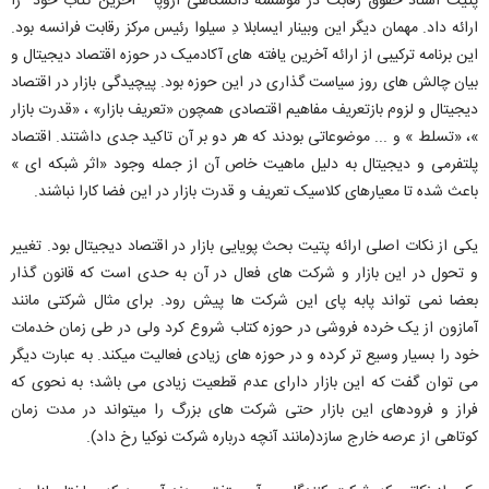
پتیت استاد حقوق رقابت در موسسه دانشگاهی اروپا آخرین کتاب خود را
ارائه داد. مهمان دیگر این وبینار ایسابلا دِ سیلوا رئیس مرکز رقابت فرانسه بود.
این برنامه ترکیبی از ارائه آخرین یافته های آکادمیک در حوزه اقتصاد دیجیتال و
بیان چالش های روز سیاست گذاری در این حوزه بود. پیچیدگی بازار در اقتصاد
دیجیتال و لزوم بازتعریف مفاهیم اقتصادی همچون «تعریف بازار» ، «قدرت بازار
»، «تسلط » و ... موضوعاتی بودند که هر دو بر آن تاکید جدی داشتند. اقتصاد
پلتفرمی و دیجیتال به دلیل ماهیت خاص آن از جمله وجود «اثر شبکه ای »
باعث شده تا معیارهای کلاسیک تعریف و قدرت بازار در این فضا کارا نباشند.
یکی از نکات اصلی ارائه پتیت بحث پویایی بازار در اقتصاد دیجیتال بود. تغییر
و تحول در این بازار و شرکت های فعال در آن به حدی است که قانون گذار
بعضا نمی تواند پابه پای این شرکت ها پیش رود. برای مثال شرکتی مانند
آمازون از یک خرده فروشی در حوزه کتاب شروع کرد ولی در طی زمان خدمات
خود را بسیار وسیع تر کرده و در حوزه های زیادی فعالیت میکند. به عبارت دیگر
می توان گفت که این بازار دارای عدم قطعیت زیادی می باشد؛ به نحوی که
فراز و فرودهای این بازار حتی شرکت های بزرگ را می‎تواند در مدت زمان
کوتاهی از عرصه خارج سازد(مانند آنچه درباره شرکت نوکیا رخ داد).