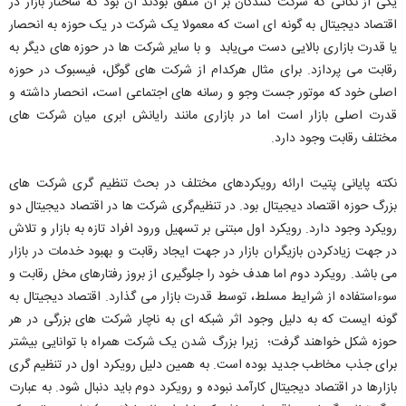
یکی از نکاتی که شرکت کنندگان بر آن متفق بودند آن بود که ساختار بازار در
اقتصاد دیجیتال به گونه ای است که معمولا یک شرکت در یک حوزه به انحصار
یا قدرت بازاری بالایی دست می‌یابد و با سایر شرکت ها در حوزه های دیگر به
رقابت می پردازد. برای مثال هرکدام از شرکت های گوگل، فیسبوک در حوزه
اصلی خود که موتور جست وجو و رسانه های اجتماعی است، انحصار داشته و
قدرت اصلی بازار است اما در بازاری مانند رایانش ابری میان شرکت های
مختلف رقابت وجود دارد.
نکته پایانی پتیت ارائه رویکردهای مختلف در بحث تنظیم گری شرکت های
بزرگ حوزه اقتصاد دیجیتال بود. در تنظیم‌گری شرکت ها در اقتصاد دیجیتال دو
رویکرد وجود دارد. رویکرد اول مبتنی بر تسهیل ورود افراد تازه به بازار و تلاش
در جهت زیادکردن بازیگران بازار در جهت ایجاد رقابت و بهبود خدمات در بازار
می باشد. رویکرد دوم اما هدف خود را جلوگیری از بروز رفتارهای مخل رقابت و
سوءاستفاده از شرایط مسلط، توسط قدرت بازار می گذارد. اقتصاد دیجیتال به
گونه ایست که به دلیل وجود اثر شبکه ای به ناچار شرکت های بزرگی در هر
حوزه شکل خواهند گرفت؛ زیرا بزرگ شدن یک شرکت همراه با توانایی بیشتر
برای جذب مخاطب جدید بوده است. به همین دلیل رویکرد اول در تنظیم گری
بازارها در اقتصاد دیجیتال کارآمد نبوده و رویکرد دوم باید دنبال شود. به عبارت