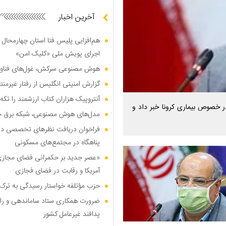
آخرین اخبار
هم‌افزایی پلیس فتا استان چهارمحال 
اجرای پویش ملی «کلیک امن»
هوش مصنوعی سرکش، غول‌های فناوری
گزارش امنیتی انگلیس از رفتار غیرم
آنتروپیک هزاران کتاب ارزشمند را تکه‌
 در خصوص بیماری کرونا خبر داد و
مدل‌های هوش مصنوعی، شبکه برق جهان
فراخوان دریافت نظر‌های تخصصی درب
پناهگاه در مجتمع‌های مسکونی
«عصر جدید بر حکمرانی فضای مجازی»؛
آمریکا و رقابت در فضای فجازی
حزب مؤتلفه خواستار رسیدگی به ترک 
ضرورت همکاری ستاد ساماندهی و را
پدافند غیرعامل کشور