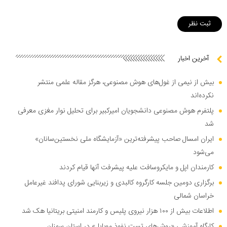
آخرین اخبار
بیش از نیمی از غول‌های هوش مصنوعی، هرگز مقاله علمی منتشر
نکرده‌اند
پلتفرم هوش مصنوعی دانشجویان امیرکبیر برای تحلیل نوار مغزی معرفی
شد
ایران امسال صاحب پیشرفته‌ترین «آزمایشگاه ملی نخستین‌سانان»
می‌شود
کارمندان اپل و مایکروسافت علیه پیشرفت آنها قیام کردند
برگزاری دومین جلسه کارگروه کالبدی و زیربنایی شورای پدافند غیرعامل
خراسان شمالی
اطلاعات بیش از ۱۰۰ هزار نیروی پلیس و کارمند امنیتی بریتانیا هک شد
کارگاه آموزشی «روش‌های تست نفوذ موبایل» در استان سمنان