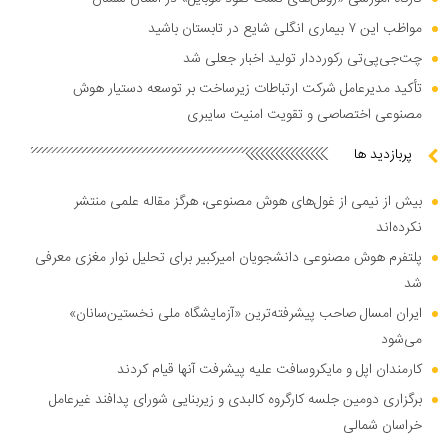
مواظب این ۷ بیماری انگلی شایع در تابستان باشید
چت‌جی‌پی‌تی رکورددار تولید اخبار جعلی شد
تأکید مدیرعامل شرکت ارتباطات زیرساخت بر توسعه دستیار هوش
مصنوعی اختصاصی و تقویت امنیت سایبری
پربازدید ها
بیش از نیمی از غول‌های هوش مصنوعی، هرگز مقاله علمی منتشر
نکرده‌اند
پلتفرم هوش مصنوعی دانشجویان امیرکبیر برای تحلیل نوار مغزی معرفی
شد
ایران امسال صاحب پیشرفته‌ترین «آزمایشگاه ملی نخستین‌سانان»
می‌شود
کارمندان اپل و مایکروسافت علیه پیشرفت آنها قیام کردند
برگزاری دومین جلسه کارگروه کالبدی و زیربنایی شورای پدافند غیرعامل
خراسان شمالی