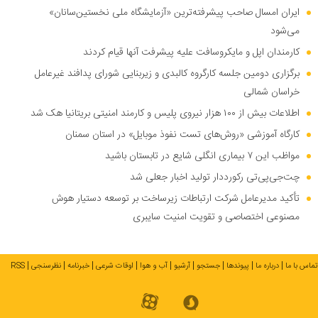
ایران امسال صاحب پیشرفته‌ترین «آزمایشگاه ملی نخستین‌سانان»
می‌شود
کارمندان اپل و مایکروسافت علیه پیشرفت آنها قیام کردند
برگزاری دومین جلسه کارگروه کالبدی و زیربنایی شورای پدافند غیرعامل
خراسان شمالی
اطلاعات بیش از ۱۰۰ هزار نیروی پلیس و کارمند امنیتی بریتانیا هک شد
کارگاه آموزشی «روش‌های تست نفوذ موبایل» در استان سمنان
مواظب این ۷ بیماری انگلی شایع در تابستان باشید
چت‌جی‌پی‌تی رکورددار تولید اخبار جعلی شد
تأکید مدیرعامل شرکت ارتباطات زیرساخت بر توسعه دستیار هوش
مصنوعی اختصاصی و تقویت امنیت سایبری
تماس با ما
درباره ما
پیوندها
جستجو
آرشیو
آب و هوا
اوقات شرعی
خبرنامه
نظرسنجی
RSS