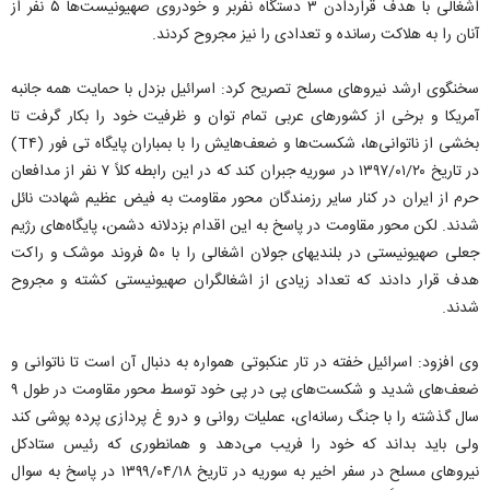
اشغالی با هدف قراردادن ۳ دستگاه نفربر و خودروی صهیونیست‌ها ۵ نفر از
آنان را به هلاکت رسانده و تعدادی را نیز مجروح کردند.
سخنگوی ارشد نیروهای مسلح تصریح کرد: اسرائیل بزدل با حمایت همه جانبه
آمریکا و برخی از کشورهای عربی تمام توان و ظرفیت خود را بکار گرفت تا
بخشی از ناتوانی‌ها، شکست‌ها و ضعف‌هایش را با بمباران پایگاه تی فور (T۴)
در تاریخ ۲۰/‏۰۱/‏۱۳۹۷‬ در سوریه جبران کند که در این رابطه کلاً ۷ نفر از مدافعان
حرم از ایران در کنار سایر رزمندگان محور مقاومت به فیض عظیم شهادت نائل
شدند. لکن محور مقاومت در پاسخ به این اقدام بزدلانه دشمن، پایگاه‌های رژیم
جعلی صهیونیستی در بلندیهای جولان اشغالی را با ۵۰ فروند موشک و راکت
هدف قرار دادند که تعداد زیادی از اشغالگران صهیونیستی کشته و مجروح
شدند.
وی افزود: اسرائیل خفته در تار عنکبوتی همواره به دنبال آن است تا ناتوانی و
ضعف‌های شدید و شکست‌های پی در پی خود توسط محور مقاومت در طول ۹
سال گذشته را با جنگ رسانه‌ای، عملیات روانی و درو غ پردازی پرده پوشی کند
ولی باید بداند که خود را فریب می‌دهد و همانطوری که رئیس ستادکل
نیروهای مسلح در سفر اخیر به سوریه در تاریخ ۱۸/‏۰۴/‏۱۳۹۹‬ در پاسخ به سوال