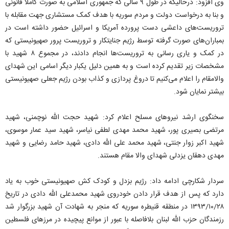
وی افزود: درحالیکه در طول ۹ سالی که جمهوری اسلامی به صورت کاملاً قانونی
و بنا به درخواست دولت و مردم سوریه با هدف کمک مستشاری جهت مقابله با
تروریست‌های داعشی دست پرورده آمریکا و اسرائیل حضور داشته است در
بمباران‌های صورت گرفته توسط رژیم جنایتکار و تروریست پرور صهیونیستی که
در کمک و یاری رسانی به تروریست‌ها انجام دادند، در مجموع ۸ شهید با
مشخصات زیر تقدیم کرده است و به همین دلیل یکبار دیگر اسامی این شهدای
والامقام را اعلام می‌کنیم تا دروغ پردازی و کذاب بودن رژیم جعلی صهیونیستی
بیشتر نمایان شود.
سخنگوی ارشد نیروهای مسلح اعلام کرد: شهید حجت الله نوچمنی، شهید
مرتضی بصیری پور، شهید محمد مهدی لطفی نیاسر، شهید سید عمار موسوی،
شهید اکبر زوار جنتی، شهید محمد علی الله دادی، شهید حامد رضایی و شهید
مهدی دهقان یزدلی شهدای والا مقام هستند.
سردار شکارچی ادامه داد: رژیم بزدل و کودک کش صهیونیستی خوب به یاد
دارد که پس از هدف قرار دادن خودروی شهید محمدعلی الله دادی در تاریخ
۲۸/‏۱۰/‏۱۳۹۳‬ در منطقه قنیطره سوریه که منجر به شهادت آن شهید بزرگوار شد
رزمندگان حزب الله لبنان بلافاصله با عبور از موانع پیچیده در مرزهای فلسطین