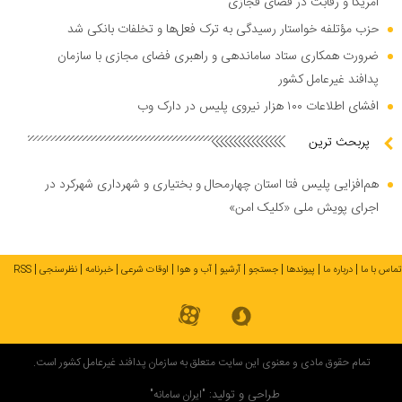
آمریکا و رقابت در فضای فجازی
حزب مؤتلفه خواستار رسیدگی به ترک فعل‌ها و تخلفات بانکی شد
ضرورت همکاری ستاد ساماندهی و راهبری فضای مجازی با سازمان
پدافند غیرعامل کشور
افشای اطلاعات ۱۰۰ هزار نیروی پلیس در دارک وب
پربحث ترین
هم‌افزایی پلیس فتا استان چهارمحال و بختیاری و شهرداری شهرکرد در
اجرای پویش ملی «کلیک امن»
تماس با ما
درباره ما
پیوندها
جستجو
آرشیو
آب و هوا
اوقات شرعی
خبرنامه
نظرسنجی
RSS
تمام حقوق مادی و معنوی این سایت متعلق به سازمان پدافند غیرعامل کشور است.
طراحی و تولید:
"ایران سامانه"