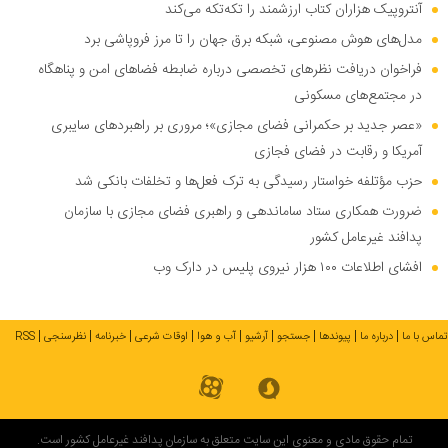
آنتروپیک هزاران کتاب ارزشمند را تکه‌تکه می‌کند
مدل‌های هوش مصنوعی، شبکه برق جهان را تا مرز فروپاشی برد
فراخوان دریافت نظر‌های تخصصی درباره ضابطه فضا‌های امن و پناهگاه
در مجتمع‌های مسکونی
«عصر جدید بر حکمرانی فضای مجازی»؛ مروری بر راهبرد‌های سایبری
آمریکا و رقابت در فضای فجازی
حزب مؤتلفه خواستار رسیدگی به ترک فعل‌ها و تخلفات بانکی شد
ضرورت همکاری ستاد ساماندهی و راهبری فضای مجازی با سازمان
پدافند غیرعامل کشور
افشای اطلاعات ۱۰۰ هزار نیروی پلیس در دارک وب
تماس با ما
درباره ما
پیوندها
جستجو
آرشیو
آب و هوا
اوقات شرعی
خبرنامه
نظرسنجی
RSS
تمام حقوق مادی و معنوی این سایت متعلق به سازمان پدافند غیرعامل کشور است.