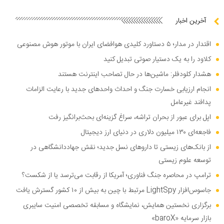
آخرین اخبار
اقتدار در مدار؛ ۵ دستاورد کلیدی هوافضای ایران با موتور هوش مصنوعی
کلاود را به یک دستیار صوتی تبدیل کنید
هشدار کلودفلر: ماشین‌ها در حال تصاحب اینترنت هستند
انجام ارزیابی خسارت جنگ و احداث واحد‌های جدید با رعایت الزامات
پدافند غیرعامل
اپل برای عبور از بحران تراشه، سراغ گزینه‌ای بحث‌برانگیز رفت
فاجعه‌ای ۱۳۰ میلیون دلاری در دنیای ارز دیجیتال
از بانک‌های زیستی تا دارو‌های نسل جدید؛ نقش جهاددانشگاهی در
توسعه علوم زیستی
ترامپ در محاصره جنگ فناوری؛ آمریکا از رقابت می‌ترسد یا از شکست؟
جاسوس‌افزار LightSpy مرتبط با چین به بیش از ۱۰ کشور گسترش یافت
برگزاری نخستین همایش، نمایشگاه و مسابقه تخصصی امنیت سایبری
بازار سرمایه «baroX»