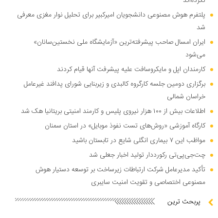
نکرده‌اند
پلتفرم هوش مصنوعی دانشجویان امیرکبیر برای تحلیل نوار مغزی معرفی
شد
ایران امسال صاحب پیشرفته‌ترین «آزمایشگاه ملی نخستین‌سانان»
می‌شود
کارمندان اپل و مایکروسافت علیه پیشرفت آنها قیام کردند
برگزاری دومین جلسه کارگروه کالبدی و زیربنایی شورای پدافند غیرعامل
خراسان شمالی
اطلاعات بیش از ۱۰۰ هزار نیروی پلیس و کارمند امنیتی بریتانیا هک شد
کارگاه آموزشی «روش‌های تست نفوذ موبایل» در استان سمنان
مواظب این ۷ بیماری انگلی شایع در تابستان باشید
چت‌جی‌پی‌تی رکورددار تولید اخبار جعلی شد
تأکید مدیرعامل شرکت ارتباطات زیرساخت بر توسعه دستیار هوش
مصنوعی اختصاصی و تقویت امنیت سایبری
پربحث ترین