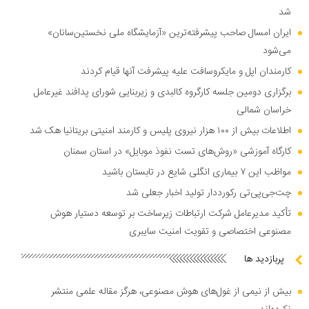
شد
ایران امسال صاحب پیشرفته‌ترین «آزمایشگاه ملی نخستین‌سانان»
می‌شود
کارمندان اپل و مایکروسافت علیه پیشرفت آنها قیام کردند
برگزاری دومین جلسه کارگروه کالبدی و زیربنایی شورای پدافند غیرعامل
خراسان شمالی
اطلاعات بیش از ۱۰۰ هزار نیروی پلیس و کارمند امنیتی بریتانیا هک شد
کارگاه آموزشی «روش‌های تست نفوذ موبایل» در استان سمنان
مواظب این ۷ بیماری انگلی شایع در تابستان باشید
چت‌جی‌پی‌تی رکورددار تولید اخبار جعلی شد
تأکید مدیرعامل شرکت ارتباطات زیرساخت بر توسعه دستیار هوش
مصنوعی اختصاصی و تقویت امنیت سایبری
پربازدید ها
بیش از نیمی از غول‌های هوش مصنوعی، هرگز مقاله علمی منتشر