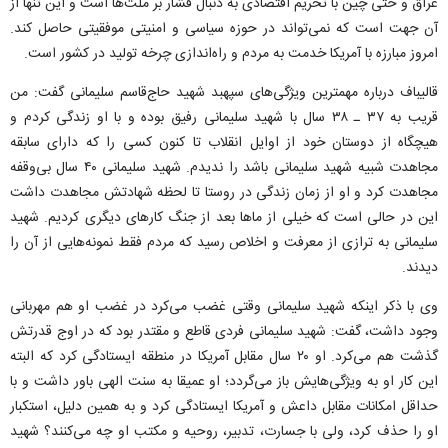
عراق و حتی چین با تحریم اقتصادی به دنبال فشار بر ملت‌ها است و این تنها از
آن جهت است که نمی‌تواند در حوزه سیاسی و امنیتی موفقیتی حاصل کند.
امروز مبارزه با‌ آمریکا خدمت به مردم و راه‌اندازی چرخه تولید در کشور است.
قالیباف درباره مهمترین ویژگی‌های سپهبد شهید حاج‌قاسم سلیمانی گفت: من
قریب به ۳۷ ـ ۳۸ سال با شهید سلیمانی رفیق بوده و با او زندگی کردم و
هیچگاه از دوستان خود از اوایل انقلاب تا کنون کسی را که دارای سابقه
مجاهدت شبیه شهید سلیمانی باشد را ندیدم. شهید سلیمانی ۴۰ سال بی‌وقفه
مجاهدت کرد و او از زمان زندگی در روستا تا لحظه شهادتش مجاهدت داشت
این در حالی است که خیلی از ماها بعد از جنگ کارهای دیگری کردیم. شهید
سلیمانی به ترازی از معرفت و اخلاص رسید که مردم فقط نمونه‌هایی از آن را
دیدند.
وی با ذکر اینکه شهید سلیمانی وقتی غضب می‌کرد در غضب او هم مهربانی
وجود داشت، گفت: شهید سلیمانی فردی قاطع و مقتدر بود که در اوج قدرتش
گذشت هم می‌کرد. او ۲۰ سال مقابل آمریکا در منطقه ایستادگی کرد که البته
این کار او به ویژگی‌هایش باز می‌گردد؛ او عمیقا به سنت الهی باور داشت و با
حداقل امکانات مقابل داعش و آمریکا ایستادگی کرد و به همین دلیل، استکبار
او را حذف کرد، ولی با جسارت، تدبیر، روحیه و مکتب او چه می‌کنند؟ شهید