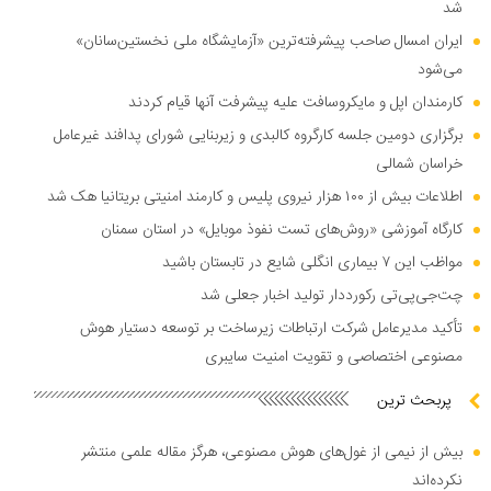
شد
ایران امسال صاحب پیشرفته‌ترین «آزمایشگاه ملی نخستین‌سانان»
می‌شود
کارمندان اپل و مایکروسافت علیه پیشرفت آنها قیام کردند
برگزاری دومین جلسه کارگروه کالبدی و زیربنایی شورای پدافند غیرعامل
خراسان شمالی
اطلاعات بیش از ۱۰۰ هزار نیروی پلیس و کارمند امنیتی بریتانیا هک شد
کارگاه آموزشی «روش‌های تست نفوذ موبایل» در استان سمنان
مواظب این ۷ بیماری انگلی شایع در تابستان باشید
چت‌جی‌پی‌تی رکورددار تولید اخبار جعلی شد
تأکید مدیرعامل شرکت ارتباطات زیرساخت بر توسعه دستیار هوش
مصنوعی اختصاصی و تقویت امنیت سایبری
پربحث ترین
بیش از نیمی از غول‌های هوش مصنوعی، هرگز مقاله علمی منتشر
نکرده‌اند