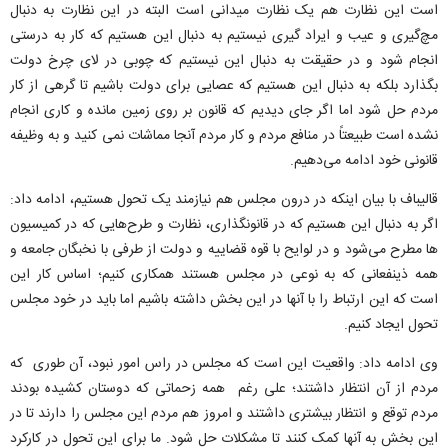
است این نظارت هم یک نظارت میدانی است البته در این نظارت به دنبال
مچ‌گیری و عیب و ایراد گیری نیستیم به دنبال این هستیم که کار به درستی
انجام شود و در حقیقت به دنبال این نیستیم که چوبی در لای چرخ دولت
بگذارد بلکه به دنبال این هستیم که عصایی برای دولت باشیم تا گرهی از کار
مردم حل شود اما اگر جای دیدیم که قانون بر روی زمین مانده و کاری انجام
نشده است طبیعتاً در منافع مردم و کار مردم آنجا مماشات نمی کنید و به وظیفه
قانونی خود ادامه می‌دهیم.
قالیباف با بیان اینکه در درون مجلس هم نیازمند یک تحول هستیم، ادامه داد:
اگر به دنبال این هستیم که در قانونگذاری، نظارت و طرح‌هایی که در کمیسیون
ها مطرح می‌شود و در لوایح با قوه قضاییه و دولت از طرفی با نخبگان جامعه و
همه ذینفعانی که به نوعی در مجلس هستند همکاری کنیم؛ اساس کار این
است که این ارتباط را با آنها در این بخش داشته باشیم اما باید در خود مجلس
تحول ایجاد کنیم.
وی ادامه داد: واقعیت این است که مجلس در راس امور نبود، آن طوری که
مردم از آن انتظار داشتند؛ علی رغم همه زحماتی که دوستان کشیده بودند
مردم توقع و انتظار بیشتری داشتند و امروز هم مردم این مجلس را دارند تا در
این بخش به آنها کمک کنند تا مشکلات حل شود. ما برای این تحول در کارکرد