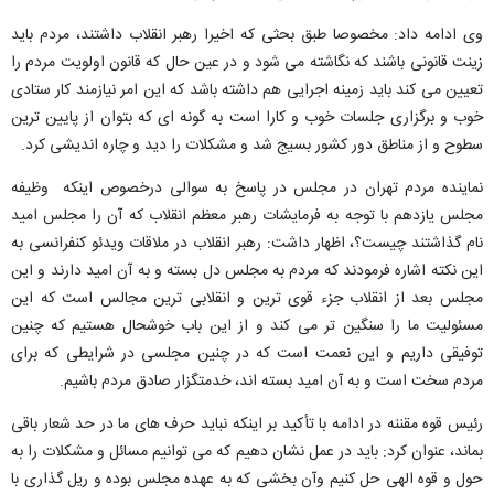
وی ادامه داد: مخصوصا طبق بحثی که اخیرا رهبر انقلاب داشتند، مردم باید
زینت قانونی باشند که نگاشته می شود و در عین حال که قانون اولویت مردم را
تعیین می کند باید زمینه اجرایی هم داشته باشد که این امر نیازمند کار ستادی
خوب و برگزاری جلسات خوب و کارا است به گونه ای که بتوان از پایین ترین
سطوح و از مناطق دور کشور بسیج شد و مشکلات را دید و چاره اندیشی کرد.
نماینده مردم تهران در مجلس در پاسخ به سوالی درخصوص اینکه وظیفه
مجلس یازدهم با توجه به فرمایشات رهبر معظم انقلاب که آن را مجلس امید
نام گذاشتند چیست؟، اظهار داشت: رهبر انقلاب در ملاقات ویدئو کنفرانسی به
این نکته اشاره فرمودند که مردم به مجلس دل بسته و به آن امید دارند و این
مجلس بعد از انقلاب جزء قوی ترین و انقلابی ترین مجالس است که این
مسئولیت ما را سنگین تر می کند و از این باب خوشحال هستیم که چنین
توفیقی داریم و این نعمت است که در چنین مجلسی در شرایطی که برای
مردم سخت است و به آن امید بسته اند، خدمتگزار صادق مردم باشیم.
رئیس قوه مقننه در ادامه با تأکید بر اینکه نباید حرف های ما در حد شعار باقی
بماند، عنوان کرد: باید در عمل نشان دهیم که می توانیم مسائل و مشکلات را به
حول و قوه الهی حل کنیم وآن بخشی که به عهده مجلس بوده و ریل گذاری با