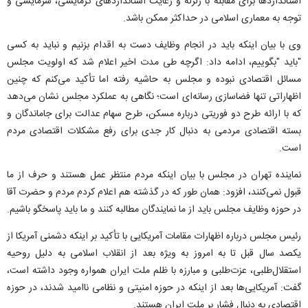
استانداردها برای مقابله با زلزله و رعایت استانداردهای گرمایشی، سرمایشی و
توجه به معماری اسلامی در حداکثر ممکن باشد.
وی با بیان اینکه باید در انجام وظایف دست به اقدام بزنیم و نباید به کسی
"باید "بگوییم، ادامه داد: اگرچه طی مدت اخیر اعلام شد که اولویت مجلس
مسائل اقتصادی نبوده و مجلس به حاشیه رفته اما تأکید می‌کنم که چنین
اظهاراتی تنها فضاسازی رسانه‌ای است؛ نگاهی به عملکرد مجلس نشان می‌دهد
که با ارائه طرح دو فوریتی درباره مسکن، طرح سهام عدالت برای جاماندگان و
بسته اقتصادی مردمی به دنبال کار جدی برای رفع مشکلات اقتصادی مردم
است.
نماینده تهران در مجلس با بیان اینکه مردم منتظر عمل هستند و حرف از ما
قبول نمی‌کنند، افزود: همان طور که در گذشته هم اعلام کردم مردم و حضرت آقا
در حوزه وظایف مجلس باید از ما نمایندگان مطالبه کنند و ما باید پاسخگو باشیم.
رئیس مجلس درباره اظهارات مقامات آمریکایی با تأکید بر اینکه دشمنی آمریکا از
یکصد سال قبل تا به امروز به ویژه بعد از انقلاب اسلامی به دلیل روحیه
استقلال‌طلبی، عزت‌طلبی و مبارزه با ظلم ملت ایران همواره وجود داشته است،
گفت: آمریکایی‌ها بعد از اینکه در حوزه امنیتی و نظامی ناامید شدند، در حوزه
اقتصادی به دنبال فشار بر ملت ایران هستند.