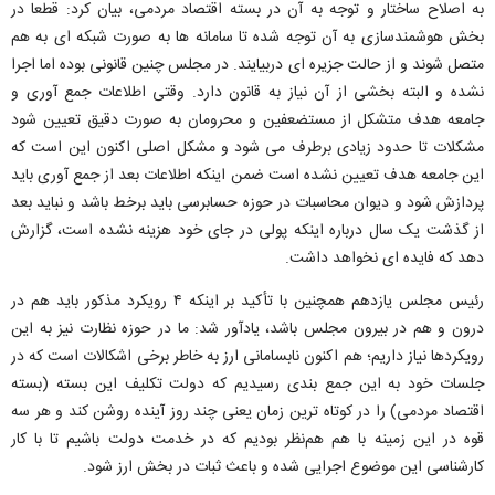
به اصلاح ساختار و توجه به آن در بسته اقتصاد مردمی، بیان کرد: قطعا در
بخش هوشمندسازی به آن توجه شده تا سامانه ها به صورت شبکه ای به هم
متصل شوند و از حالت جزیره ای دربیایند. در مجلس چنین قانونی بوده اما اجرا
نشده و البته بخشی از آن نیاز به قانون دارد. وقتی اطلاعات جمع آوری و
جامعه هدف متشکل از مستضعفین و محرومان به صورت دقیق تعیین شود
مشکلات تا حدود زیادی برطرف می شود و مشکل اصلی اکنون این است که
این جامعه هدف تعیین نشده است ضمن اینکه اطلاعات بعد از جمع آوری باید
پردازش شود و دیوان محاسبات در حوزه حسابرسی باید برخط باشد و نباید بعد
از گذشت یک سال درباره اینکه پولی در جای خود هزینه نشده است، گزارش
دهد که فایده ای نخواهد داشت.
رئیس مجلس یازدهم همچنین با تأکید بر اینکه ۴ رویکرد مذکور باید هم در
درون و هم در بیرون مجلس باشد، یادآور شد: ما در حوزه نظارت نیز به این
رویکردها نیاز داریم؛ هم اکنون نابسامانی ارز به خاطر برخی اشکالات است که در
جلسات خود به این جمع بندی رسیدیم که دولت تکلیف این بسته (بسته
اقتصاد مردمی) را در کوتاه ترین زمان یعنی چند روز آینده روشن کند و هر سه
قوه در این زمینه با هم هم‌نظر بودیم که در خدمت دولت باشیم تا با کار
کارشناسی این موضوع اجرایی شده و باعث ثبات در بخش ارز شود.