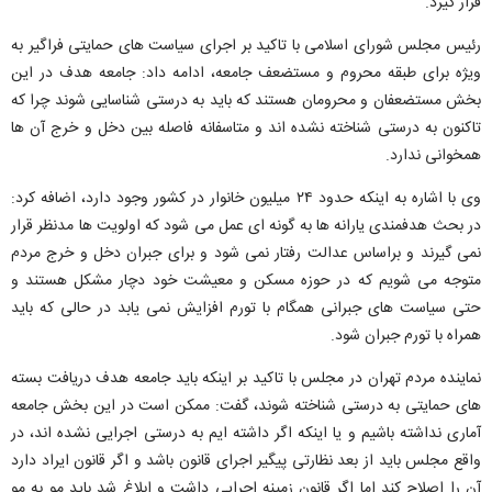
قرار گیرد.
رئیس مجلس شورای اسلامی با تاکید بر اجرای سیاست های حمایتی فراگیر به
ویژه برای طبقه محروم و مستضعف جامعه، ادامه داد: جامعه هدف در این
بخش مستضعفان و محرومان هستند که باید به درستی شناسایی شوند چرا که
تاکنون به درستی شناخته نشده اند و متاسفانه فاصله بین دخل و خرج آن ها
همخوانی ندارد.
وی با اشاره به اینکه حدود ۲۴ میلیون خانوار در کشور وجود دارد، اضافه کرد:
در بحث هدفمندی یارانه ها به گونه ای عمل می شود که اولویت ها مدنظر قرار
نمی گیرند و براساس عدالت رفتار نمی شود و برای جبران دخل و خرج مردم
متوجه می شویم که در حوزه مسکن و معیشت خود دچار مشکل هستند و
حتی سیاست های جبرانی همگام با تورم افزایش نمی یابد در حالی که باید
همراه با تورم جبران شود.
نماینده مردم تهران در مجلس با تاکید بر اینکه باید جامعه هدف دریافت بسته
های حمایتی به درستی شناخته شوند، گفت: ممکن است در این بخش جامعه
آماری نداشته باشیم و یا اینکه اگر داشته ایم به درستی اجرایی نشده اند، در
واقع مجلس باید از بعد نظارتی پیگیر اجرای قانون باشد و اگر قانون ایراد دارد
آن را اصلاح کند اما اگر قانون زمینه اجرایی داشت و ابلاغ شد باید مو به مو