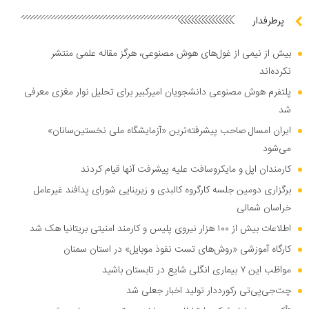
پرطرفدار
بیش از نیمی از غول‌های هوش مصنوعی، هرگز مقاله علمی منتشر
نکرده‌اند
پلتفرم هوش مصنوعی دانشجویان امیرکبیر برای تحلیل نوار مغزی معرفی
شد
ایران امسال صاحب پیشرفته‌ترین «آزمایشگاه ملی نخستین‌سانان»
می‌شود
کارمندان اپل و مایکروسافت علیه پیشرفت آنها قیام کردند
برگزاری دومین جلسه کارگروه کالبدی و زیربنایی شورای پدافند غیرعامل
خراسان شمالی
اطلاعات بیش از ۱۰۰ هزار نیروی پلیس و کارمند امنیتی بریتانیا هک شد
کارگاه آموزشی «روش‌های تست نفوذ موبایل» در استان سمنان
مواظب این ۷ بیماری انگلی شایع در تابستان باشید
چت‌جی‌پی‌تی رکورددار تولید اخبار جعلی شد