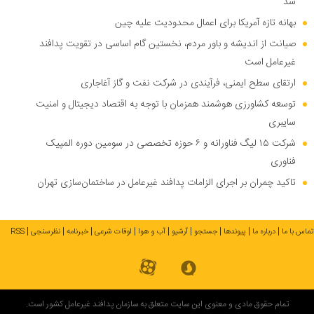
شد
بهانه تازه آمریکا برای اعمال محدودیت علیه چین
صیانت از اندیشه و باور مردم، نخستین گام اساسی در تقویت پدافند
غیرعامل است
ارتقای سطح ایمنی، فرآیندی در شرکت نفت و گاز آغاجاری
توسعه کشاورزی هوشمند همزمان با توجه به اقتصاد دیجیتال و امنیت
سایبری
شرکت ۱۵ لیگ فناورانه و ۶ حوزه تخصصی در سومین دوره المپیک
فناوری
تاکید چمران بر اجرای الزامات پدافند غیرعامل در ساختمان‌سازی تهران
تماس با ما
درباره ما
پیوندها
جستجو
آرشیو
آب و هوا
اوقات شرعی
خبرنامه
نظرسنجی
RSS
تمام حقوق مادی و معنوی این سایت متعلق به سازمان پدافند غیرعامل کشور است.